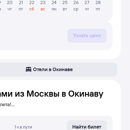
9
20
21
22
23
24
25
26
27
28
29
30
р
чт
пт
сб
вс
пн
вт
ср
чт
пт
сб
вс
Узнать цену
Отели в Окинаве
ами из Москвы в Окинаву
лета!
ава. Если прямых рейсов
бходимо совершить пересадку в конкретном
Найти билет
1 ч
в пути