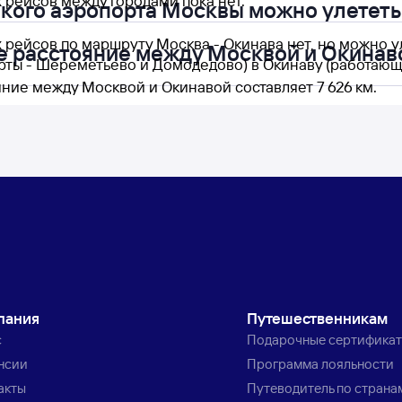
 рейсов между городами пока нет.
акого аэропорта Москвы можно улететь
 рейсов по маршруту Москва - Окинава нет, но можно у
е расстояние между Москвой и Окинав
рты - Шереметьево и Домодедово) в Окинаву (работающи
ние между Москвой и Окинавой составляет 7 626 км.
пания
Путешественникам
с
Подарочные сертифика
нсии
Программа лояльности
акты
Путеводитель по страна