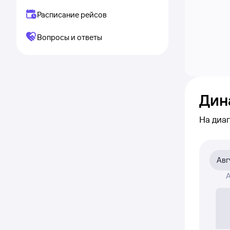
Расписание рейсов
Вопросы и ответы
Дин
На диа
приме
и прос
Авг
На диа
А
це
Если ни
полност