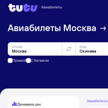
Авиабилеты
Авиабилеты
Москва
Откуда
Куда
Прямой
C багажом
Авиабилет
Динамика цен