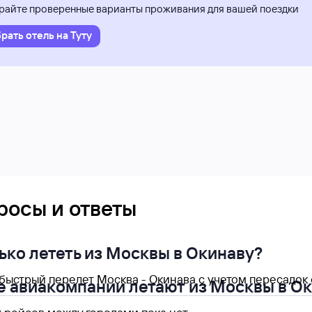
айте проверенные варианты проживания для вашей поездки
рать отель на Туту
росы и ответы
ько лететь из Москвы в Окинаву?
ыстрый перелет Москва - Окинава с учетом пересадок со
е авиакомпании летают из Москвы в О