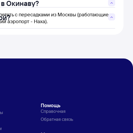
 в Окинаву?
лететь с пересадками из Москвы (работающие
ой?
й аэропорт - Наха).
Помощь
Справочная
ты
Обратная связь
м