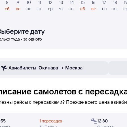
8
9
10
11
12
13
14
15
16
17
18
1
сб
вс
пн
вт
ср
чт
пт
сб
вс
пн
вт
с
Выберите дату
олько туда • за одного
Авиабилеты
Окинава
Москва
писание самолетов с пересадк
лезны рейсы с пересадками? Прежде всего цена авиаби
локеуказаны только рейсы с пересадками по маршруту Москва — Окин
:55
1 пересадка
12:30
равлению Москва — Окинава не оказалось, или вам нео