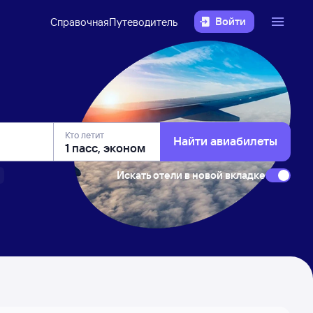
Войти
Справочная
Путеводитель
Кто летит
Найти авиабилеты
Искать отели в новой вкладке