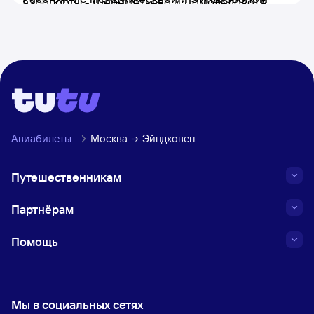
аэропорты - Шереметьево и Домодедово) в
составляет 2 154 км.
Эйндховен (работающий аэропорт -
Эйндховен).
Авиабилеты
Москва
Эйндховен
Путешественникам
Партнёрам
Помощь
Мы в социальных сетях