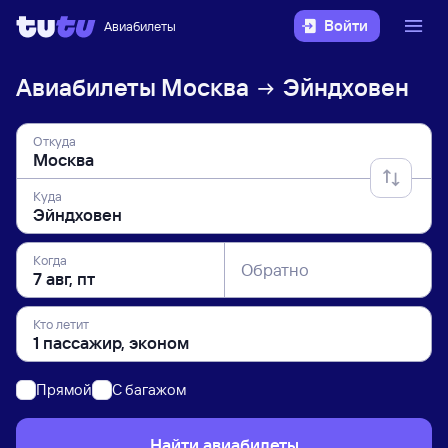
Войти
Авиабилеты
Авиабилеты
Москва
Эйндховен
Откуда
Куда
Когда
Обратно
Кто летит
Прямой
C багажом
Найти авиабилеты