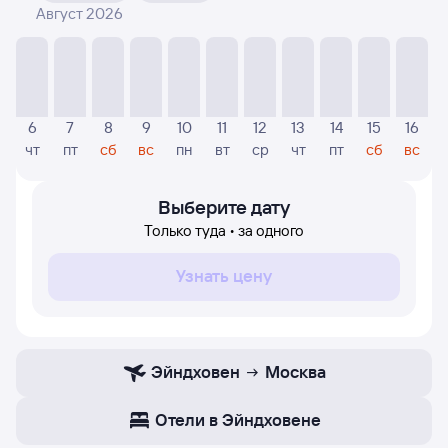
Август 2026
На диаграмме — отображаются цены, которые были
найдены посетителями Туту за последнее время.
Указанная цена была актуальна на дату поиска и может
отличаться от текущей цены.
Если никто не искал авиабилетов по маршруту
6
7
8
9
10
11
12
13
14
15
16
Москва — Эйндховен, то цены могут отсутствовать
чт
пт
сб
вс
пн
вт
ср
чт
пт
сб
вс
частично или полностью. В этом случае заполните
форму поиска в начале страницы, указав нужную вам
дату.
Выберите дату
Только туда • за одного
Узнать цену
Эйндховен
Москва
Отели в Эйндховене