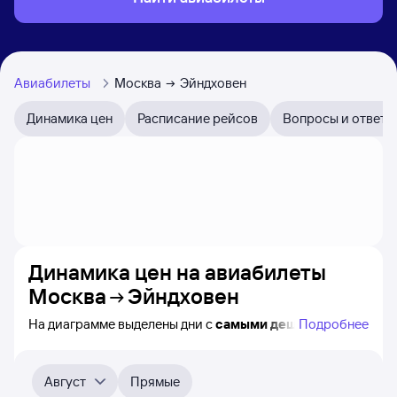
Авиабилеты
Москва
Эйндховен
Динамика цен
Расписание рейсов
Вопросы и ответы
Динамика цен на авиабилеты
Москва
Эйндховен
На диаграмме выделены дни с
самыми дешёвыми
Подробнее
авиабилетами из Москвы в Эйндховен, а также
понятно, как
примерно
меняется цена на ближайшие
4-5 месяца. Выберите дату, перейдите по клику
Август
Прямые
к поиску авиабилетов и просмотру
точных цен
.