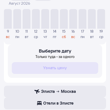
Август 2026
На диаграмме — отображаются цены, которые были
найдены посетителями Туту за последнее время.
Указанная цена была актуальна на дату поиска и может
отличаться от текущей цены.
Если никто не искал авиабилетов по маршруту
9
10
11
12
13
14
15
16
17
18
19
Москва — Элиста, то цены могут отсутствовать
вс
пн
вт
ср
чт
пт
сб
вс
пн
вт
ср
частично или полностью. В этом случае заполните
форму поиска в начале страницы, указав нужную вам
дату.
Выберите дату
Только туда • за одного
Узнать цену
Элиста
Москва
Отели в Элисте