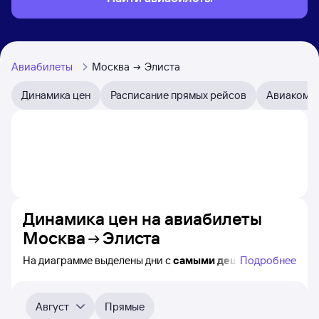
Авиабилеты
Москва
Элиста
Динамика цен
Расписание прямых рейсов
Авиакомп
Динамика цен на авиабилеты
Москва
Элиста
На диаграмме выделены дни с
самыми дешёвыми
Подробнее
авиабилетами из Москвы в Элисту, а также понятно,
как
примерно
меняется цена на ближайшие 4-
5 месяца. Выберите дату, перейдите по клику к поиску
Август
Прямые
авиабилетов и просмотру
точных цен
.