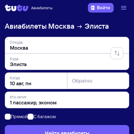
Войти
Авиабилеты
Авиабилеты
Москва
Элиста
Откуда
Куда
Когда
Обратно
Кто летит
Прямой
C багажом
Найти авиабилеты