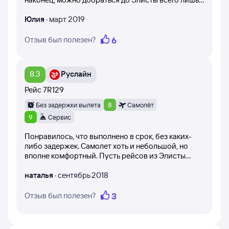
Все посетители сайта имеют возможность оценить
за лва часа.
отзыв по полезности. Оценки никак не корректируются
Юлия
·
март 2019
и остаются в том виде, в котором их оставил
пользователь. Появляются на странице после
модерации.
6
Отзыв был полезен?
Вы можете получить уникальную информацию о рейсе
Москва — Элиста, прочитав отзывы пользователей
8.3
Руслайн
Туту. Отзывы могут помочь определиться с выбором
конкретной авиакомпании, сформировать правильные
Рейс
7R129
ожидания и не разочароваться.
Без задержки вылета
8
Самолёт
9
Сервис
Понравилось, что выполнено в срок, без каких-
либо задержек. Самолет хоть и небольшой, но
вполне комфортный. Пусть рейсов из Элисты
будет больше, а цена
наталья
·
сентябрь 2018
3
Отзыв был полезен?