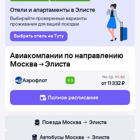
в которые авиакомпания Аэрофлот осуществляет
полёты.
Отели и апартаменты в Элисте
Выбирайте проверенные варианты
проживания для вашей поездки
Выбрать отель на Туту
Авиакомпании по направлению
Москва
Элиста
пн
,
ср
,
чт
,
вс
Аэрофлот
9.3
от
11 ⁠332 ⁠₽
Полное расписание
Поезда
Москва
Элиста
Автобусы
Москва
Элиста