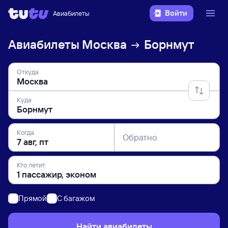
Войти
Авиабилеты
Авиабилеты
Москва
Борнмут
Откуда
Куда
Когда
Обратно
Кто летит
Прямой
C багажом
Найти авиабилеты