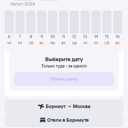
Август 2026
На диаграмме — отображаются цены, которые были
найдены посетителями Туту за последнее время.
Указанная цена была актуальна на дату поиска и может
отличаться от текущей цены.
Если никто не искал авиабилетов по маршруту
6
7
8
9
10
11
12
13
14
15
16
Москва — Борнмут, то цены могут отсутствовать
чт
пт
сб
вс
пн
вт
ср
чт
пт
сб
вс
частично или полностью. В этом случае заполните
форму поиска в начале страницы, указав нужную вам
дату.
Выберите дату
Только туда • за одного
Узнать цену
Борнмут
Москва
Отели в Борнмуте