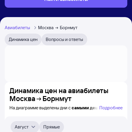
Авиабилеты
Москва
Борнмут
Динамика цен
Вопросы и ответы
Динамика цен на авиабилеты
Москва
Борнмут
На диаграмме выделены дни с
самыми дешёвыми
Подробнее
авиабилетами из Москвы в Борнмут, а также понятно,
как
примерно
меняется цена на ближайшие 4-
5 месяца. Выберите дату, перейдите по клику к поиску
Август
Прямые
авиабилетов и просмотру
точных цен
.