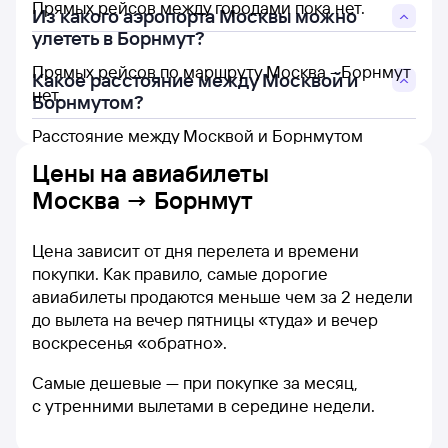
Прямых рейсов между городами пока нет.
Из какого аэропорта Москвы можно
улететь в Борнмут?
Прямых рейсов по маршруту Москва - Борнмут
Какое расстояние между Москвой и
нет.
Борнмутом?
Расстояние между Москвой и Борнмутом
составляет 2 649 км.
Цены на
авиабилеты
Москва → Борнмут
Цена зависит от дня перелета и времени
покупки. Как правило, самые дорогие
авиабилеты продаются меньше чем за 2 недели
до вылета на вечер пятницы «туда» и вечер
воскресенья «обратно».
Самые дешевые — при покупке за месяц,
с утренними вылетами в середине недели.