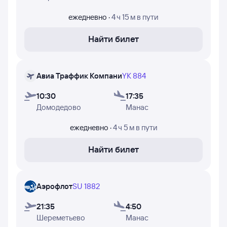
в которые авиакомпании Уральские авиалинии,
Аэрофлот, Авиа Траффик Компани и Аэро Номад
ежедневно
·
4 ч 15 м
в пути
Эйрлайнс осуществляют полёты.
Найти билет
Авиа Траффик Компани
YK 884
10:30
17:35
Домодедово
Манас
ежедневно
·
4 ч 5 м
в пути
Найти билет
Аэрофлот
SU 1882
21:35
4:50
Шереметьево
Манас