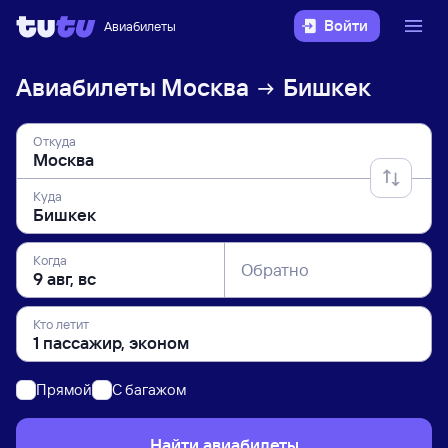
Войти
Авиабилеты
Авиабилеты
Москва
Бишкек
Откуда
Куда
Когда
Обратно
Кто летит
Прямой
C багажом
Найти авиабилеты