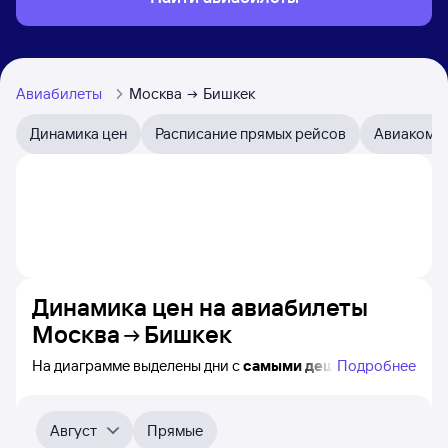
Авиабилеты
Москва
Бишкек
Динамика цен
Расписание прямых рейсов
Авиакомп
Динамика цен на авиабилеты
Москва
Бишкек
На диаграмме выделены дни с
самыми дешёвыми
Подробнее
авиабилетами из Москвы в Бишкек, а также понятно,
как
примерно
меняется цена на ближайшие 4-
5 месяца. Выберите дату, перейдите по клику к поиску
Август
Прямые
авиабилетов и просмотру
точных цен
.