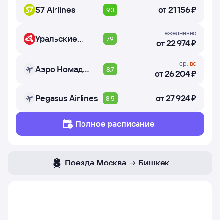
S7 Airlines
от
21 ⁠156 ⁠₽
9.3
ежедневно
Уральские
7.9
от
22 ⁠974 ⁠₽
авиалинии
ср
,
вс
Аэро Номад
8.7
от
26 ⁠204 ⁠₽
Эйрлайнс
Pegasus Airlines
от
27 ⁠924 ⁠₽
8.5
Полное расписание
Поезда
Москва
Бишкек