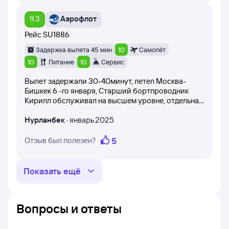
летает с задержкой что и в Москве что и в
о рейсе Москва — Бишкек, прочитав отзывы клиентов
Бишкеке. У меня вопрос- почему авиакомпания не
Туту. Отзывы часто помогают определиться с выбором
9.3
Аэрофлот
кормит своих же пассажиров? С с чем это
авиакомпании, сформировать правильные ожидания
связано? Почему все время задерживается рейс?
и не разочароваться.
Рейс
SU1886
Задержка вылета 45 мин
10
Самолёт
10
Питание
10
Сервис
Вылет задержали 30-40минут, летел Москва-
Бишкек 6 -го января, Старший бортпроводник
Кирилл обслуживал на высшем уровне, отдельная
благодарность ему.
Нурланбек
·
январь 2025
5
Отзыв был полезен?
Показать ещё
Вопросы и ответы