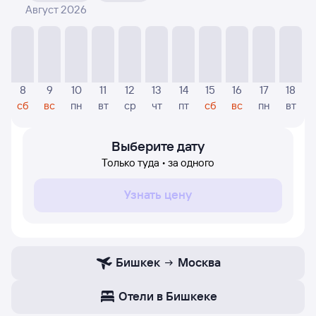
Август 2026
На диаграмме — отображаются цены, которые были
найдены посетителями Туту за последнее время.
Указанная цена была актуальна на дату поиска и может
отличаться от текущей цены.
Если никто не искал авиабилетов по маршруту
8
9
10
11
12
13
14
15
16
17
18
Москва — Бишкек, то цены могут отсутствовать
сб
вс
пн
вт
ср
чт
пт
сб
вс
пн
вт
частично или полностью. В этом случае заполните
форму поиска в начале страницы, указав нужную вам
дату.
Выберите дату
Только туда • за одного
Узнать цену
Бишкек
Москва
Отели в Бишкеке