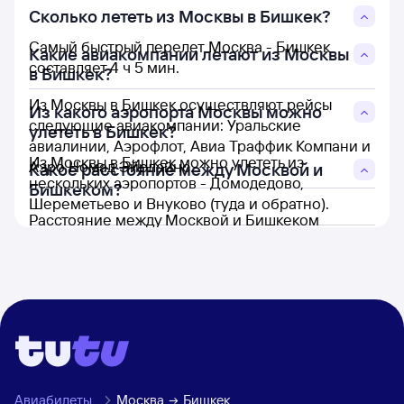
Сколько лететь из Москвы в Бишкек?
Самый быстрый перелет Москва - Бишкек
Какие авиакомпании летают из Москвы
составляет 4 ч 5 мин.
в Бишкек?
Из Москвы в Бишкек осуществляют рейсы
Из какого аэропорта Москвы можно
следующие авиакомпании: Уральские
улететь в Бишкек?
авиалинии, Аэрофлот, Авиа Траффик Компани и
Из Москвы в Бишкек можно улететь из
Аэро Номад Эйрлайнс.
Какое расстояние между Москвой и
нескольких аэропортов - Домодедово,
Бишкеком?
Шереметьево и Внуково (туда и обратно).
Расстояние между Москвой и Бишкеком
составляет 2 989 км.
Авиабилеты
Москва
Бишкек