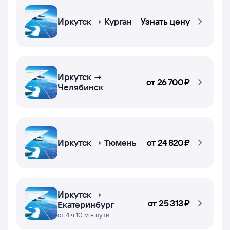
Иркутск → Курган
Узнать цену
Иркутск →
от
26 ⁠700 ⁠₽
Челябинск
Иркутск → Тюмень
от
24 ⁠820 ⁠₽
Иркутск →
от
25 ⁠313 ⁠₽
Екатеринбург
от 4 ч 10 м в пути