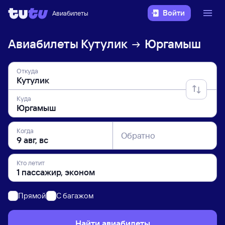
Войти
Авиабилеты
Авиабилеты
Кутулик
Юргамыш
Откуда
Куда
Когда
Обратно
Кто летит
Прямой
C багажом
Найти авиабилеты