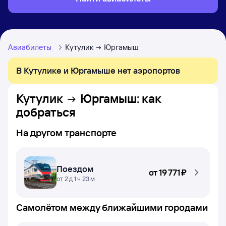
Авиабилеты
Кутулик
Юргамыш
В Кутулике и Юргамыше нет аэропортов
Кутулик
Юргамыш
: как
добраться
На другом транспорте
Поездом
от
19 ⁠771 ⁠₽
от 2 д 1 ч 23 м
Самолётом между ближайшими городами