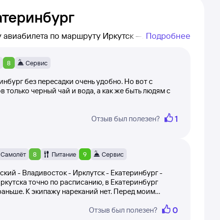
атеринбург
у авиабилета по маршруту Иркутск —
Подробнее
8
Сервис
инбург без пересадки очень удобно. Но вот с
в только черный чай и вода, а как же быть людям с
о 10 (время вылета самолёта, вежливость
1
Отзыв был полезен?
ки никак не корректируются и остаются в том
ице после модерации.
Самолёт
8
Питание
9
Сервис
 Екатеринбург, прочитав отзывы клиентов Туту.
и, сформировать правильные ожидания
кий - Владивосток - Ирклутск - Екатеринбург -
Иркутска точно по расписанию, в Екатеринбург
раньше. К экипажу нареканий нет. Перед моим
толик. Проводники на время обеда выдали мне
0
Отзыв был полезен?
 общем, была решена. В салоне слабо работала
стальном - рейс как рейс.