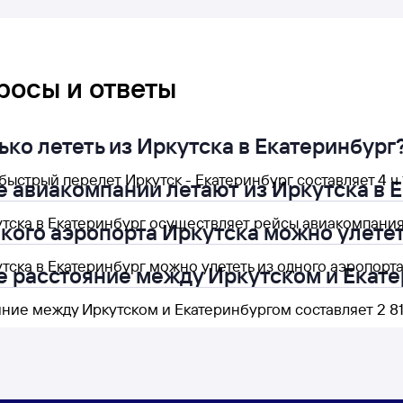
росы и ответы
ько лететь из Иркутска в Екатеринбург
ыстрый перелет Иркутск - Екатеринбург составляет 4 ч 
е авиакомпании летают из Иркутска в 
утска в Екатеринбург осуществляет рейсы авиакомпания
акого аэропорта Иркутска можно улетет
тска в Екатеринбург можно улететь из одного аэропорта 
е расстояние между Иркутском и Екат
ние между Иркутском и Екатеринбургом составляет 2 81