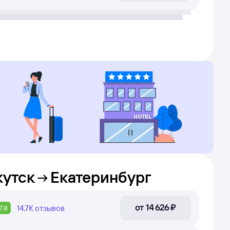
кутск
Екатеринбург
от
14 ⁠626 ⁠₽
14.7К
отзывов
7.8