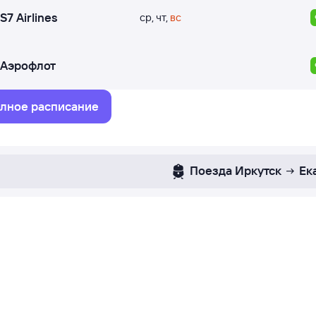
S7 Airlines
ср
,
чт
,
вс
Аэрофлот
лное расписание
Поезда
Иркутск
Ек