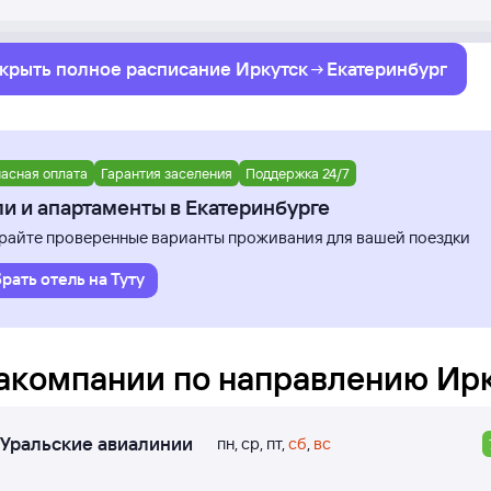
крыть полное
расписание
Иркутск
Екатеринбург
асная оплата
Гарантия заселения
Поддержка 24/7
и и апартаменты в Екатеринбурге
айте проверенные варианты проживания для вашей поездки
рать отель на Туту
акомпании по направлению
Ир
Уральские авиалинии
пн
,
ср
,
пт
,
сб
,
вс