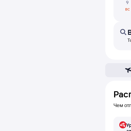
9
вс
Т
Рас
Чем от
В расп
У
ежеднев
а