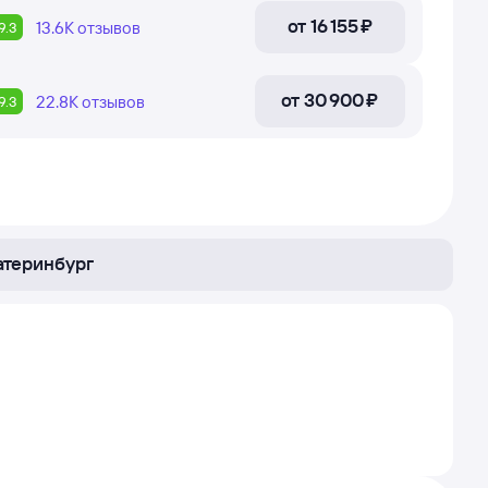
от
16 ⁠155 ⁠₽
13.6К
отзывов
9.3
от
30 ⁠900 ⁠₽
22.8К
отзывов
9.3
атеринбург