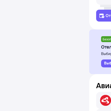
От
Безоп
Отел
Выбир
Выб
Ави