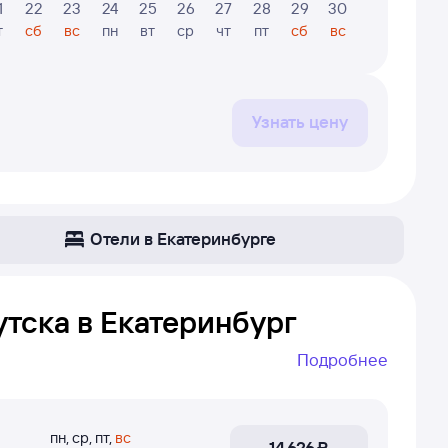
1
22
23
24
25
26
27
28
29
30
31
1
т
сб
вс
пн
вт
ср
чт
пт
сб
вс
пн
вт
Узнать цену
Отели в Екатеринбурге
тска в Екатеринбург
Подробнее
к — Екатеринбург. Даже если самолёт летает не
е просто найти рейс без пересадок, если он не
пн
,
ср
,
пт
,
вс
14 ⁠626 ⁠₽