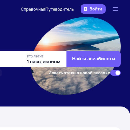
Войти
Справочная
Путеводитель
Кто летит
Найти авиабилеты
Искать отели в новой вкладке