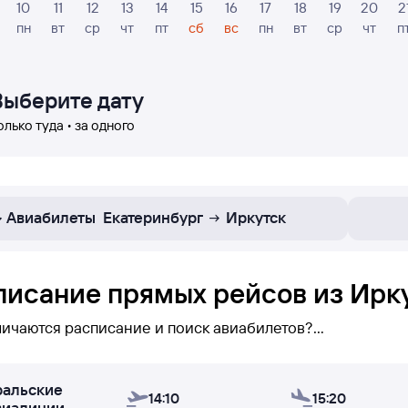
10
11
12
13
14
15
16
17
18
19
20
2
пн
вт
ср
чт
пт
сб
вс
пн
вт
ср
чт
п
Выберите дату
олько туда • за одного
Авиабилеты
Екатеринбург
Иркутск
писание прямых рейсов из Ирку
личаются расписание и поиск авиабилетов?
исании вы можете увидеть
только прямые рейсы
Иркутс
ральские
но — вы его увидите (при поиске авиабилетов бывает н
14:10
15:20
виалинии