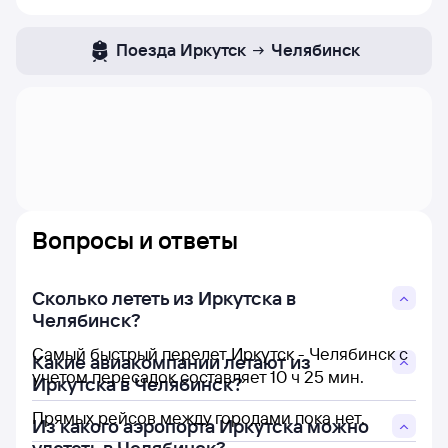
Поезда
Иркутск
Челябинск
Вопросы и ответы
Сколько лететь из Иркутска в
Челябинск?
Самый быстрый перелет Иркутск - Челябинск с
Какие авиакомпании летают из
учетом пересадок составляет 10 ч 25 мин.
Иркутска в Челябинск?
Прямых рейсов между городами пока нет.
Из какого аэропорта Иркутска можно