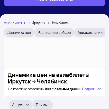
Авиабилеты
Иркутск
Челябинск
Динамика цен
Расписание рейсов
Авиакомпании
Динамика цен на авиабилеты
Иркутск
Челябинск
На графике отмечены дни с
самыми дешёвыми
Подробнее
билетами на самолёт из Иркутска в Челябинск, а также
видно, каким образом
приблизительно
меняется цена
на ближайшие пять месяцев. Выберите день,
Август
Прямые
перейдите по клику к поиску билетов на нужный рейс и