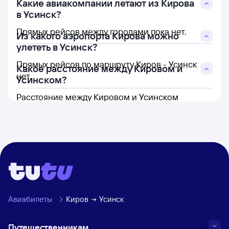
Какие авиакомпании летают из Кирова
в Усинск?
Прямых рейсов между городами пока нет.
Из какого аэропорта Кирова можно
улететь в Усинск?
Прямых рейсов по маршруту Киров - Усинск
Какое расстояние между Кировом и
нет.
Усинском?
Расстояние между Кировом и Усинском
составляет 917 км.
Авиабилеты
Киров
Усинск
Путешественникам