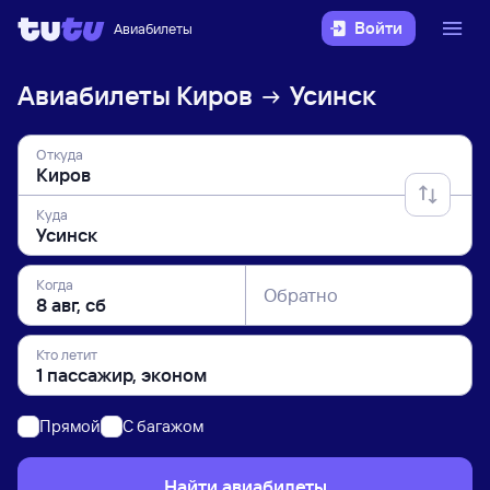
Войти
Авиабилеты
Авиабилеты
Киров
Усинск
Откуда
Куда
Когда
Обратно
Кто летит
Прямой
C багажом
Найти авиабилеты