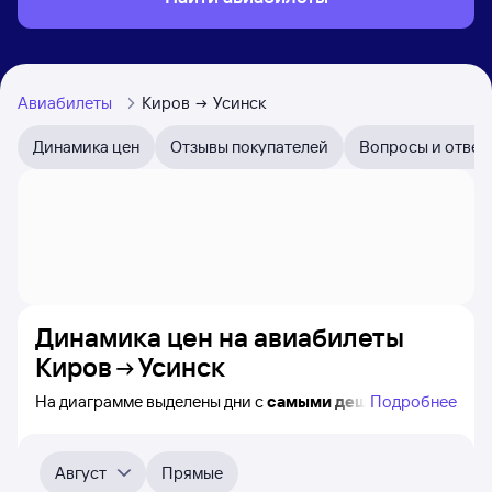
Авиабилеты
Киров
Усинск
Динамика цен
Отзывы покупателей
Вопросы и ответ
Динамика цен на авиабилеты
Киров
Усинск
На диаграмме выделены дни с
самыми дешёвыми
Подробнее
билетами на самолёт из Кирова в Усинск, а также
видно, каким образом
приблизительно
меняется цена
на ближайшие 4-5 месяца. Выберите день, перейдите
Август
Прямые
по клику к поиску авиабилетов и получению
точных