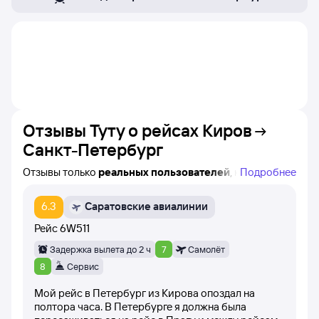
Отзывы Туту о рейсах
Киров
Санкт-Петербург
Отзывы только
реальных пользователей
, которые
Подробнее
купили билеты на самолёт Киров — Санкт-Петербург
на Туту!
6.3
Саратовские авиалинии
Вы можете увидеть авиакомпанию, время вылета
и название конкретного рейса, а также дату написания
Рейс
6W511
каждого отзыва.
Задержка вылета до 2 ч
7
Самолёт
При написании отзывов пользователи оценивают рейс
8
Сервис
баллами от 1 до 10 (самолёт вылетел вовремя,
Мой рейс в Петербург из Кирова опоздал на
вежливость стюардесс, питание на борту самолёта).
полтора часа. В Петербурге я должна была