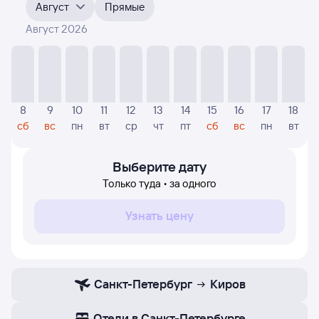
4-5 месяца. Выберите дату, перейдите по клику
Август
Прямые
к поиску авиабилетов и просмотру
точных цен
.
Август 2026
На диаграмме — отображаются цены, которые были
найдены посетителями Туту за последнее время.
Указанная цена была актуальна на дату поиска и может
отличаться от текущей цены.
Если никто не искал авиабилетов по маршруту
8
9
10
11
12
13
14
15
16
17
18
Киров — Санкт-Петербург, то цены могут
сб
вс
пн
вт
ср
чт
пт
сб
вс
пн
вт
отсутствовать частично или полностью. В этом случае
заполните форму поиска в начале страницы, указав
нужную вам дату.
Выберите дату
Только туда • за одного
Узнать цену
Санкт-Петербург
Киров
Отели в Санкт-Петербурге