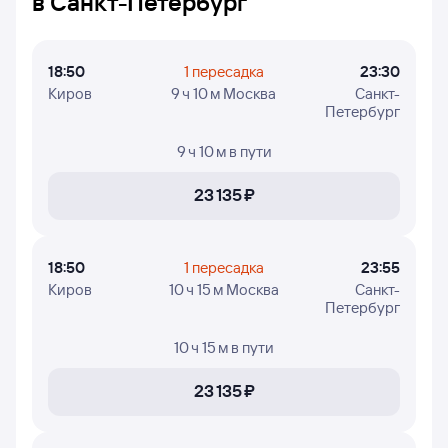
в Санкт-Петербург
В таблице есть следующая информация: время вылета
из Кирова и прилёта в Санкт-Петербург, время в пути,
номера рейсов и дни недели, в которые авиакомпания
18:50
1 пересадка
23:30
Победа осуществляет полёты.
Киров
9 ч 10 м Москва
Санкт-
Петербург
9 ч 10 м
в пути
23 ⁠135 ⁠₽
18:50
1 пересадка
23:55
Киров
10 ч 15 м Москва
Санкт-
Петербург
10 ч 15 м
в пути
23 ⁠135 ⁠₽