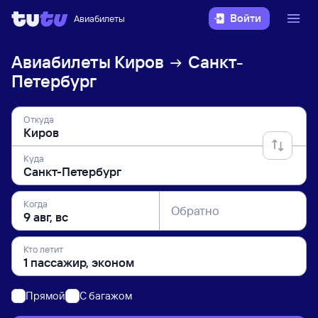
Войти
Авиабилеты
Авиабилеты
Киров
Санкт-
Петербург
Откуда
Куда
Когда
Обратно
Кто летит
Прямой
C багажом