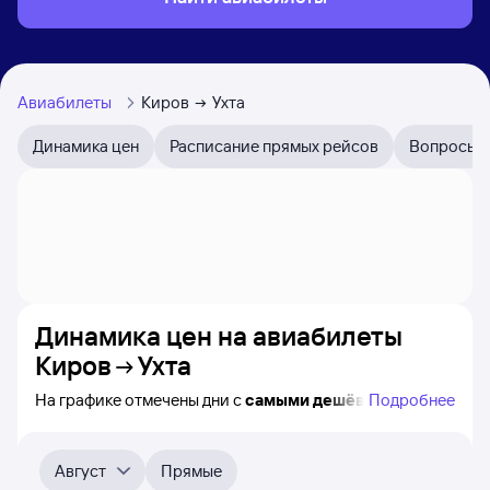
Авиабилеты
Киров
Ухта
Динамика цен
Расписание прямых рейсов
Вопросы и
Динамика цен на авиабилеты
Киров
Ухта
На графике отмечены дни с
самыми дешёвыми
Подробнее
авиабилетами из Кирова в Ухту, а также понятно, как
примерно
меняется цена на ближайшие пять месяцев.
Выберите дату, перейдите по клику к поиску билетов
Август
Прямые
на нужный рейс и просмотру
точных цен
.