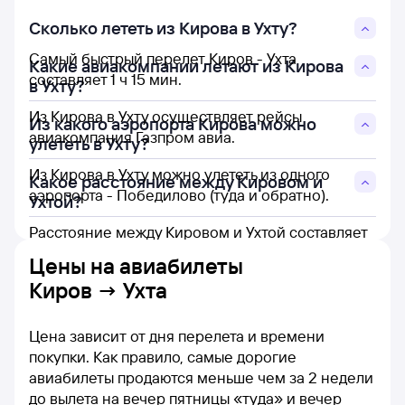
Сколько лететь из Кирова в Ухту?
Самый быстрый перелет Киров - Ухта
Какие авиакомпании летают из Кирова
составляет 1 ч 15 мин.
в Ухту?
Из Кирова в Ухту осуществляет рейсы
Из какого аэропорта Кирова можно
авиакомпания Газпром авиа.
улететь в Ухту?
Из Кирова в Ухту можно улететь из одного
Какое расстояние между Кировом и
аэропорта - Победилово (туда и обратно).
Ухтой?
Расстояние между Кировом и Ухтой составляет
593 км.
Цены на
авиабилеты
Киров → Ухта
Цена зависит от дня перелета и времени
покупки. Как правило, самые дорогие
авиабилеты продаются меньше чем за 2 недели
до вылета на вечер пятницы «туда» и вечер