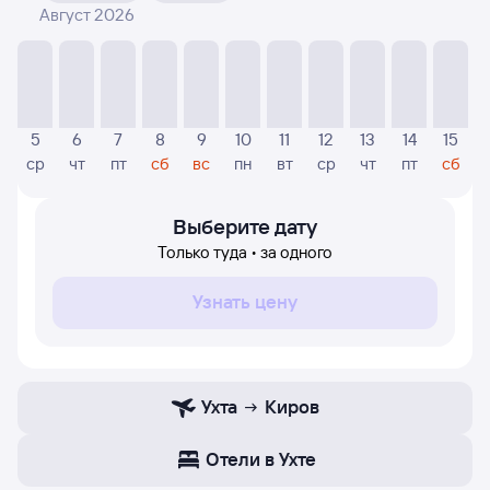
Август 2026
На диаграмме — видны цены, которые были найдены
посетителями Туту за последнее время. Указанная
цена была актуальна на день поиска и может
отличаться от текущей цены.
Если никто не искал авиабилетов по маршруту
5
6
7
8
9
10
11
12
13
14
15
Киров — Ухта, то цены могут отсутствовать частично
ср
чт
пт
сб
вс
пн
вт
ср
чт
пт
сб
или полностью. В этом случае заполните форму поиска
в начале страницы, указав нужную вам дату.
Выберите дату
Только туда • за одного
Узнать цену
Ухта
Киров
Отели в Ухте