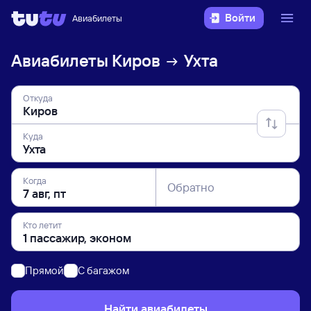
Войти
Авиабилеты
Авиабилеты
Киров
Ухта
Откуда
Куда
Когда
Обратно
Кто летит
Прямой
C багажом
Найти авиабилеты