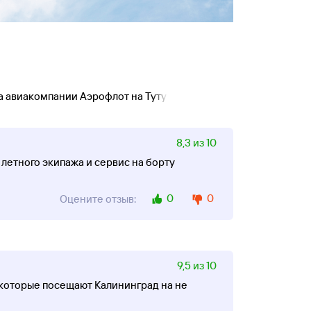
а авиакомпании Аэрофлот на Туту!
8,3 из 10
 летного экипажа и сервис на борту
0
0
Оцените отзыв:
9,5 из 10
, которые посещают Калининград на не