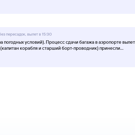
ез пересадок, вылет в 15:30
-за погодных условий). Процесс сдачи багажа в аэропорте выле
(капитан корабля и старший борт-проводник) принесли
...