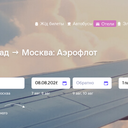
Ж/д билеты
Автобусы
Отели
Эл
ад → Москва: Аэрофлот
осква
7 авг
,
8 авг
9 авг
,
10 авг
ного