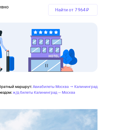
евно
Найти от
7 ⁠964 ⁠₽
братный маршрут:
Авиабилеты Москва → Калининград
оездом:
ж/д билеты Калининград — Москва