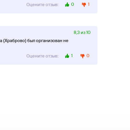
0
1
Оцените отзыв:
8,3 из 10
та (Храброво) был организован не
1
0
Оцените отзыв: