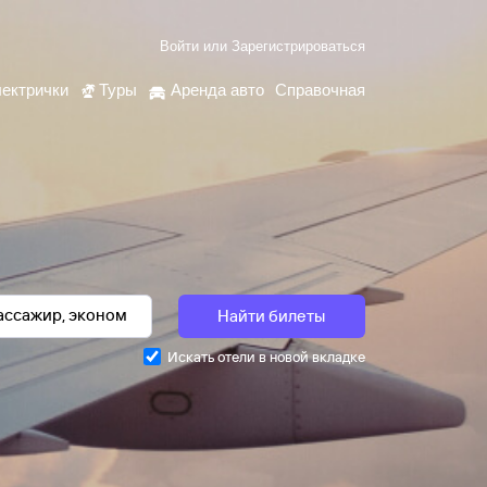
Войти
или
Зарегистрироваться
ектрички
Туры
Аренда авто
Справочная
Найти билеты
Искать отели в новой вкладке