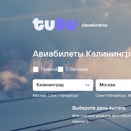
Авиабилеты
Авиабилеты Калинингр
Прямой
С багажом
Москва
,
Санкт-Петербург
Санкт-Петербург
,
М
Выберите день вылета
Или сначала укажите дату обрат
перелета