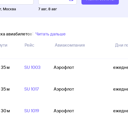
г
,
Москва
7 авг
,
8 авг
ска авиабилетов?
Читать дальше
пути
Рейс
Авиакомпания
Дни п
ч 35 м
SU 1003
Аэрофлот
ежедн
ч 35 м
SU 1017
Аэрофлот
ежедн
ч 30 м
SU 1019
Аэрофлот
ежедн