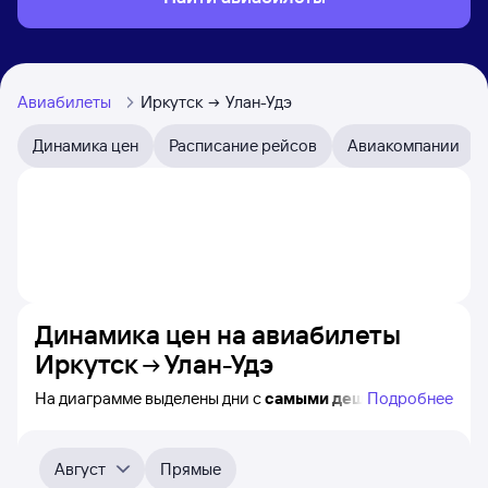
Авиабилеты
Иркутск
Улан-Удэ
Динамика цен
Расписание рейсов
Авиакомпании
Динамика цен на авиабилеты
Иркутск
Улан-Удэ
На диаграмме выделены дни с
самыми дешёвыми
Подробнее
авиабилетами из Иркутска в Улан-Удэ, а также
понятно, как
примерно
меняется цена на ближайшие
4-5 месяца. Выберите дату, перейдите по клику
Август
Прямые
к поиску авиабилетов и просмотру
точных цен
.