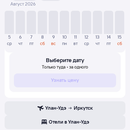
Август 2026
На диаграмме — отображаются цены, которые были
найдены посетителями Туту за последнее время.
Указанная цена была актуальна на дату поиска и может
отличаться от текущей цены.
Если никто не искал авиабилетов по маршруту
5
6
7
8
9
10
11
12
13
14
15
Иркутск — Улан-Удэ, то цены могут отсутствовать
ср
чт
пт
сб
вс
пн
вт
ср
чт
пт
сб
частично или полностью. В этом случае заполните
форму поиска в начале страницы, указав нужную вам
дату.
Выберите дату
Только туда • за одного
Узнать цену
Улан-Удэ
Иркутск
Отели в Улан-Удэ