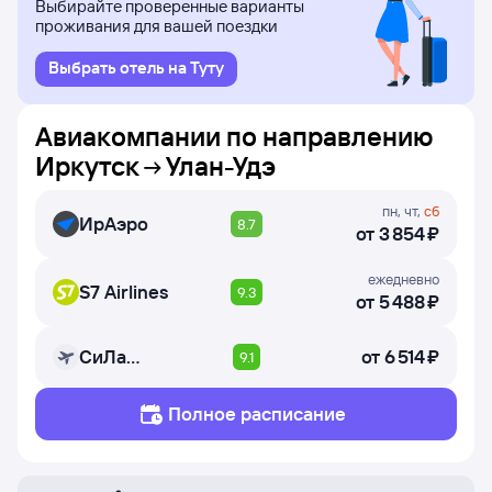
Выбирайте проверенные варианты
проживания для вашей поездки
Выбрать отель на Туту
Авиакомпании по направлению
Иркутск
Улан-Удэ
пн
,
чт
,
сб
ИрАэро
8.7
от
3 ⁠854 ⁠₽
ежедневно
S7 Airlines
9.3
от
5 ⁠488 ⁠₽
СиЛа
от
6 ⁠514 ⁠₽
9.1
(Сибирская
Легкая Авиация)
Полное расписание