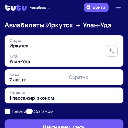
Войти
Авиабилеты
Авиабилеты
Иркутск
Улан-Удэ
Откуда
Куда
Когда
Обратно
Кто летит
Прямой
C багажом
Найти авиабилеты