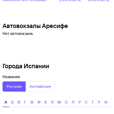
Автовокзалы Аресифе
Нет автовокзала.
Города Испании
Названия
Русские
Английские
А
Б
В
Г
Ж
И
К
Л
М
О
П
Р
С
Т
У
Ф
Х