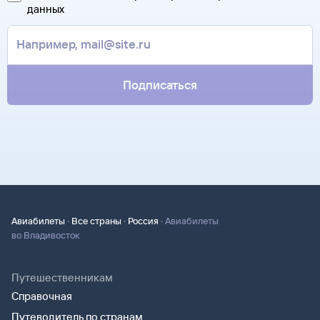
за границей, хотя для посадки в самолет вам понадобится
данных
только паспорт.
Подписаться
·
·
·
Авиабилеты
Все страны
Россия
Авиабилеты
во Владивосток
Путешественникам
Справочная
Путеводитель по странам