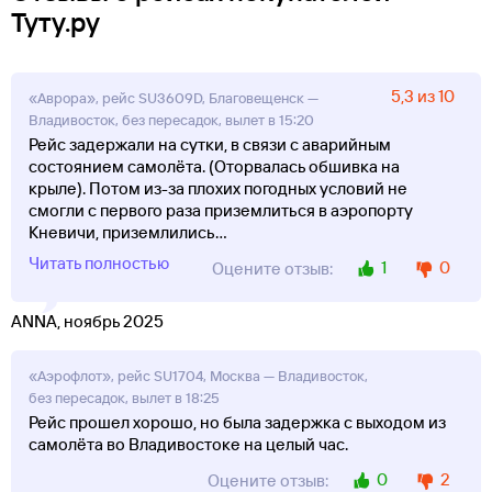
Туту.ру
5,3 из 10
«Аврора», рейс SU3609D, Благовещенск —
Владивосток, без пересадок, вылет в 15:20
Рейс задержали на сутки, в связи с аварийным
состоянием самолёта. (Оторвалась обшивка на
крыле). Потом из-за плохих погодных условий не
смогли с первого раза приземлиться в аэропорту
Кневичи, приземлились
...
Читать полностью
1
0
Оцените отзыв:
ANNA, ноябрь 2025
«Аэрофлот», рейс SU1704, Москва — Владивосток,
без пересадок, вылет в 18:25
Рейс прошел хорошо, но была задержка с выходом из
самолёта во Владивостоке на целый час.
0
2
Оцените отзыв: