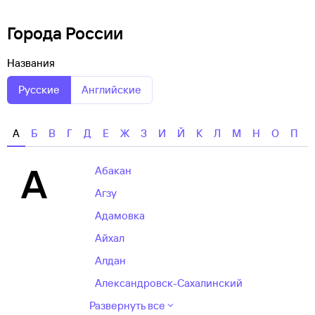
Города России
Названия
Русские
Английские
А
Б
В
Г
Д
Е
Ж
З
И
Й
К
Л
М
Н
О
П
А
Абакан
Агзу
Адамовка
Айхал
Алдан
Александровск-Сахалинский
Развернуть все