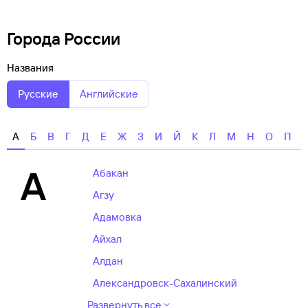
Города России
Названия
Русские
Английские
А
Б
В
Г
Д
Е
Ж
З
И
Й
К
Л
М
Н
О
П
А
Абакан
Агзу
Адамовка
Айхал
Алдан
Александровск-Сахалинский
Развернуть все