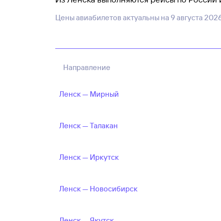
лететь летом или в праздники, то билеты 
Цены авиабилетов актуальны на
9 августа 202
а удобные по времени рейсы быстрее ра
При выборе рейса из Ленска стоит смотре
проверить, включен ли багаж, рейс с пере
в самых дешевых тарифах меньше дополни
Направление
Ленск — Мирный
Ленск — Талакан
Ленск — Иркутск
Ленск — Новосибирск
Ленск — Якутск