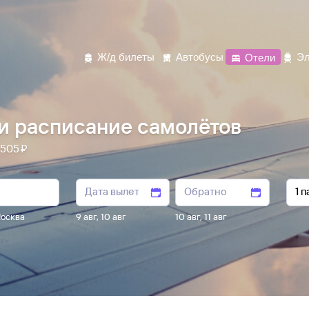
Ж/д билеты
Автобусы
Отели
Эл
и расписание самолётов
505 ⁠₽
осква
9 авг
,
10 авг
10 авг
,
11 авг