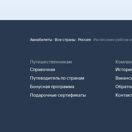
для посадки в самолет вам понадобится только
·
·
·
Авиабилеты
Все страны
Россия
Расписание рейсов и
Путешественникам
Компан
Справочная
История
Путеводитель по странам
Ваканс
Бонусная программа
Обратна
Подарочные сертификаты
Контак