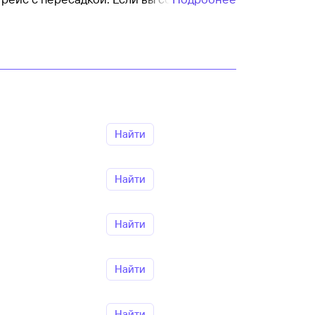
е дата вылета, тем цены обычно выше,
виакомпании. При выборе полезно
и возврат билета или обмен. Как правило,
Найти
Найти
Найти
Найти
Найти