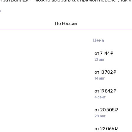
на самолет из Ленска лучше покупать заранее: чем ближ
6
збирают.
По России
ть не только на цену билета, но и на условия тарифа а
садкой или нет, сколько продлится перелет и доступен л
тельных услуг.
Цена
от 7 ⁠144 ⁠₽
21 авг
от 13 ⁠702 ⁠₽
14 авг
от 19 ⁠842 ⁠₽
4 сент
от 20 ⁠505 ⁠₽
28 авг
от 22 ⁠066 ⁠₽