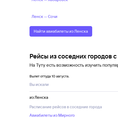
Ленск — Сочи
Найти авиабилеты из Ленска
Рейсы из соседних городов 
На Туту есть возможность изучить популярные 
наиболее удобный вариант перелета.
Вылет оттуда 10 августа.
Если даты поездки можно сдвинуть, то пр
Вы искали
до или после нужной даты обходятся деше
выбора билета можно применить фильтры
из Ленска
Расписание рейсов в соседние города
Авиабилеты из Мирного