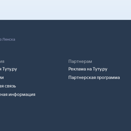
 паспорт.
з Ленска
ия
Партнерам
 Туту.ру
Реклама на Туту.ру
ии
Партнерская программа
я связь
тная информация