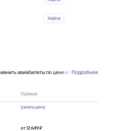
Найти
леты по цене и выбрать
Подробнее
самолет с вылетом из Ленска за день
Прямые
ество пассажиров — после этого для
узнать цену
от 12 ⁠649 ⁠₽