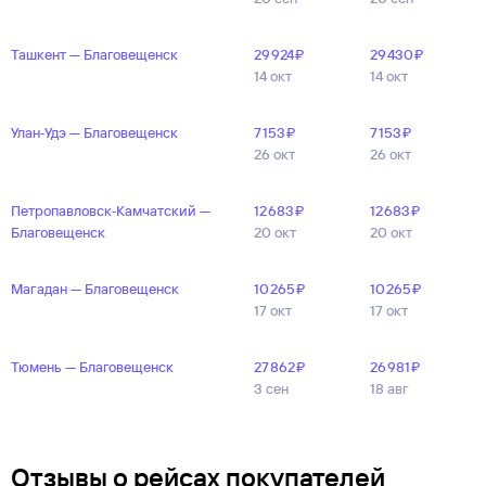
Ташкент — Благовещенск
29 ⁠924 ⁠₽
29 ⁠430 ⁠₽
14 окт
14 окт
Улан‑Удэ — Благовещенск
7 ⁠153 ⁠₽
7 ⁠153 ⁠₽
26 окт
26 окт
Петропавловск‑Камчатский —
12 ⁠683 ⁠₽
12 ⁠683 ⁠₽
Благовещенск
20 окт
20 окт
Магадан — Благовещенск
10 ⁠265 ⁠₽
10 ⁠265 ⁠₽
17 окт
17 окт
Тюмень — Благовещенск
27 ⁠862 ⁠₽
26 ⁠981 ⁠₽
3 сен
18 авг
Отзывы о рейсах покупателей