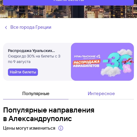
Все города Греции
Распродажа Уральских
авиалиний
Скидки до 30% на билеты с 3
по 9 августа
Найти билеты
Популярные
Интересное
Популярные направления
в Александруполис
Цены могут измениться