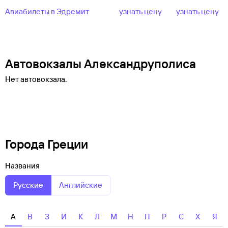
Авиабилеты в Эдремит
узнать цену
узнать цену
Автовокзалы Александруполиса
Нет автовокзала.
Города Греции
Названия
Русские
Английские
А
В
З
И
К
Л
М
Н
П
Р
С
Х
Я