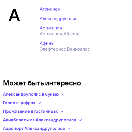
А
Агринион
Александруполис
Астипалея
Астипалея-Айленд
Афины
Элефтериос Венизелос
Может быть интересно
Александруполис в буквах
Указав конкретный пункт отправления, вы сможете узнать
Город в цифрах
точную стоимость и время в пути.
Часовой пояс: +03:00 GMT
Проживание в гостиницах
Наш сервис позволяет быстро забронировать и купить
Гостиницы Александруполиса
: 16 гостиниц, готовых стать
Авиабилеты из Александруполиса
авиабилеты онлайн, выбрав подходящий вариант
вашим домом на время поездки.
Выбирайте билеты на самолет из Александруполиса как
Аэропорт Александруполиса
определённой авиакомпании.