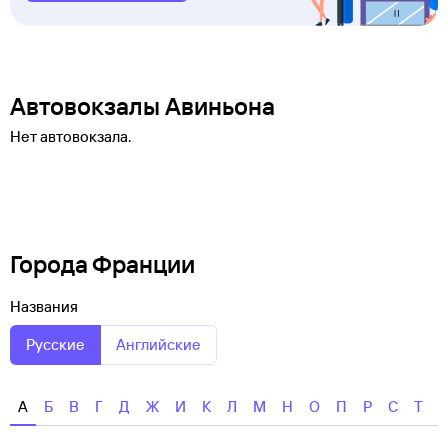
Автовокзалы Авиньона
Нет автовокзала.
Города Франции
Названия
Русские
Английские
А
Б
В
Г
Д
Ж
И
К
Л
М
Н
О
П
Р
С
Т
У