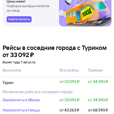
Цены ниже!
Подборка выгодных билетов
на поезд
Найти билеты
Рейсы в соседние города с Турином
от
33 ⁠092 ⁠₽
Вылет туда 7 августа.
Вы искали
Все рейсы
Прямые
от 33 ⁠092 ⁠₽
от 34 ⁠390 ⁠₽
Турин
Расписание рейсов в соседние города
Авиабилеты в Милан
от 33 ⁠092 ⁠₽
от 34 ⁠390 ⁠₽
Авиабилеты в Ниццу
от 43 ⁠263 ⁠₽
от 68 ⁠390 ⁠₽