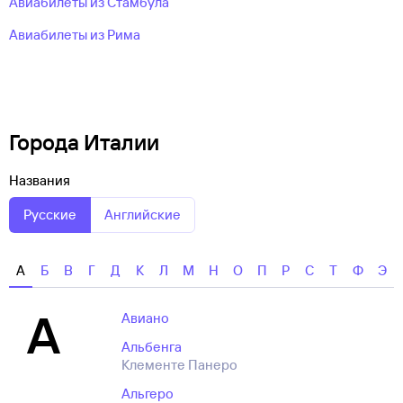
Авиабилеты из Стамбула
Авиабилеты из Рима
Города Италии
Названия
Русские
Английские
А
Б
В
Г
Д
К
Л
М
Н
О
П
Р
С
Т
Ф
Э
А
Авиано
Альбенга
Клементе Панеро
Альгеро