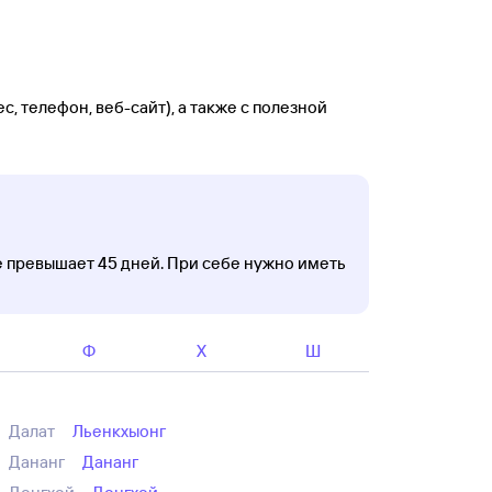
 телефон, веб-сайт), а также с полезной
е превышает 45 дней. При себе нужно иметь
Ф
Х
Ш
Далат
Льенкхыонг
Дананг
Дананг