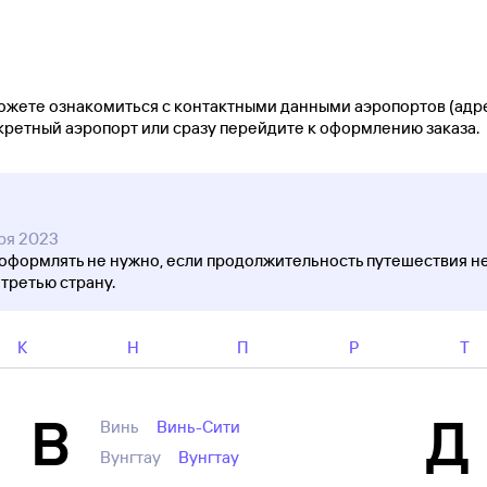
жете ознакомиться с контактными данными аэропортов (адрес,
ретный аэропорт или сразу перейдите к оформлению заказа.
ря 2023
 оформлять не нужно, если продолжительность путешествия н
 третью страну.
К
Н
П
Р
Т
В
Д
Винь
Винь-Сити
Вунгтау
Вунгтау