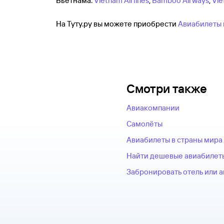
Вьетнама:
Vietnam Airlines
,
Bamboo Airways
,
Vie
На Туту.ру вы можете приобрести
Авиабилеты 
Смотри также
Авиакомпании
Самолёты
Авиабилеты в страны мира
Найти дешевые авиабилет
Забронировать отель или 