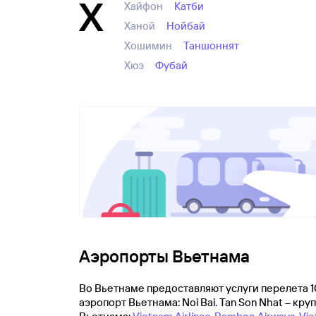
Х
Хайфон
Катби
Ханой
Нойбай
Хошимин
Таншоннят
Хюэ
Фубай
Аэропорты Вьетнама
Во Вьетнаме предоставляют услуги перелета 1
аэропорт Вьетнама: Noi Bai. Tan Son Nhat – 