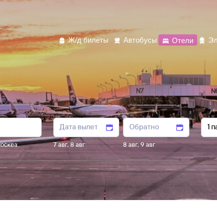
Ж/д билеты
Автобусы
Отели
Эл
осква
7 авг
,
8 авг
8 авг
,
9 авг