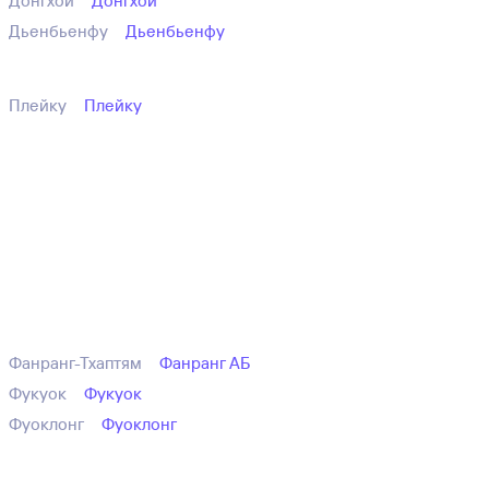
Донгхой
Донгхой
Дьенбьенфу
Дьенбьенфу
Плейку
Плейку
Фанранг-Тхаптям
Фанранг АБ
Фукуок
Фукуок
Фуоклонг
Фуоклонг