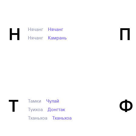
Н
П
Нячанг
Нячанг
Нячанг
Камрань
Т
Ф
Тамки
Чулай
Туихоа
Донгтак
Тханьхоа
Тханьхоа