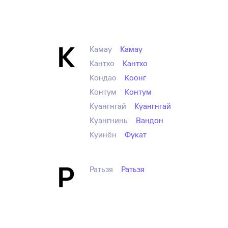
К
Камау
Камау
Кантхо
Кантхо
Кондао
Коонг
Контум
Контум
Куангнгай
Куангнгай
Куангнинь
Вандон
Куинён
Фукат
Р
Ратьзя
Ратьзя