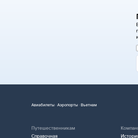
·
·
Авиабилеты
Аэропорты
Вьетнам
Путешественникам
Компан
Справочная
История