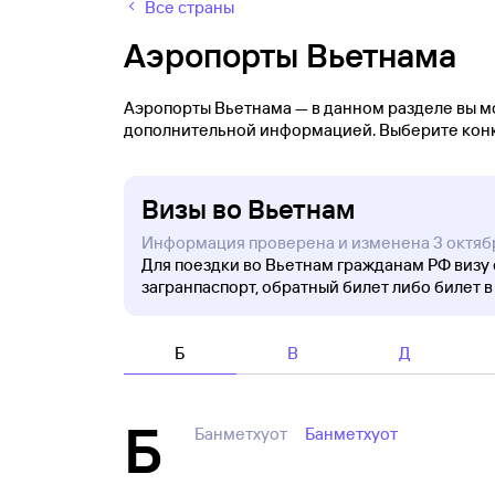
Все страны
Аэропорты Вьетнама
Аэропорты Вьетнама — в данном разделе вы мо
дополнительной информацией. Выберите конк
Визы во Вьетнам
Информация проверена и изменена 3 октяб
Для поездки во Вьетнам гражданам РФ визу
загранпаспорт, обратный билет либо билет в
Б
В
Д
Б
Банметхуот
Банметхуот