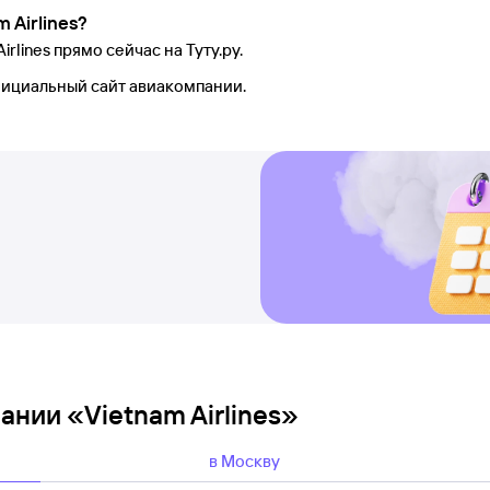
 Airlines?
lines прямо сейчас на Туту.ру.
фициальный сайт авиакомпании.
нии «Vietnam Airlines»
в Москву