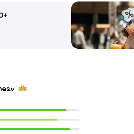
0+
nes»