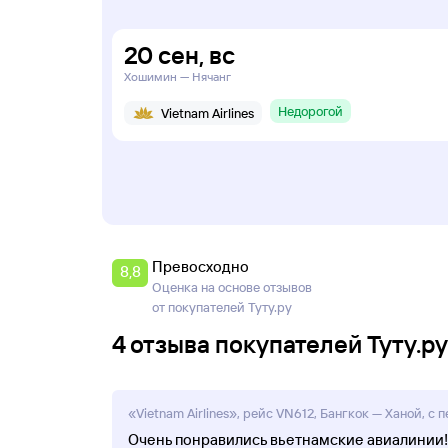
20
сен
,
вс
Хошимин — Нячанг
Недорогой
Vietnam Airlines
Превосходно
8,8
Оценка на основе отзывов
от покупателей Туту.ру
4 отзыва покупателей Туту.р
«Vietnam Airlines», рейс VN612, Бангкок — Ханой, с 
Очень понравились вьетнамские авиалинии!