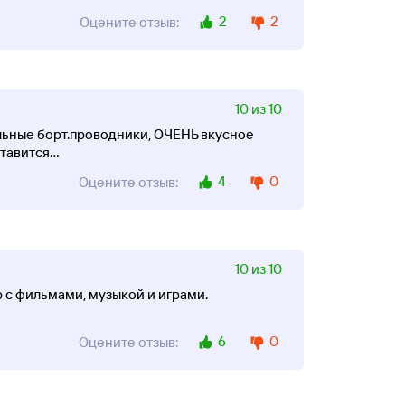
2
2
Оцените отзыв:
10 из 10
льные борт.проводники, ОЧЕНЬ вкусное
ставится
...
4
0
Оцените отзыв:
10 из 10
 с фильмами, музыкой и играми.
6
0
Оцените отзыв: