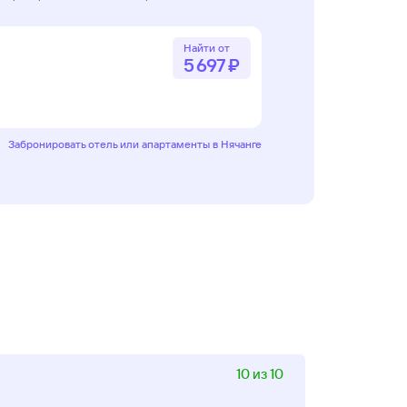
Найти от
5 ⁠697 ⁠₽
Забронировать отель или апартаменты в Нячанге
10 из 10