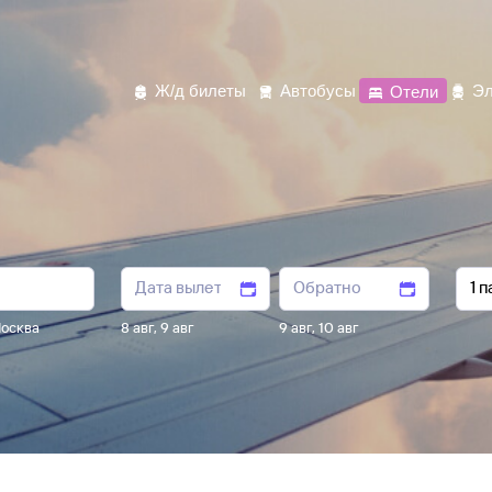
Ж/д билеты
Автобусы
Отели
Эл
осква
8 авг
,
9 авг
9 авг
,
10 авг