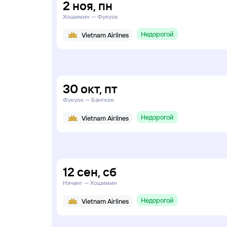
2
ноя
,
пн
Хошимин — Фукуок
Недорогой
Vietnam Airlines
30
окт
,
пт
Фукуок — Бангкок
Недорогой
Vietnam Airlines
12
сен
,
сб
Нячанг — Хошимин
Недорогой
Vietnam Airlines