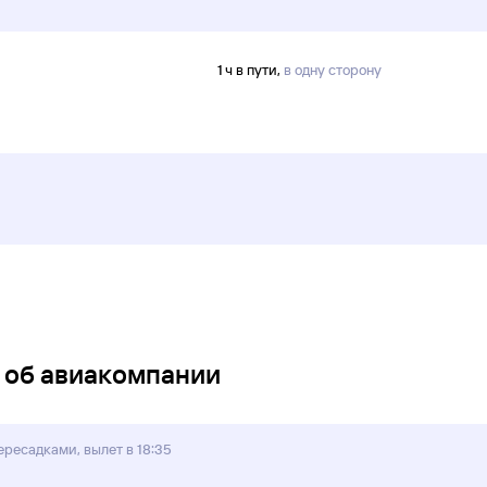
1 ч в пути,
в одну сторону
у об авиакомпании
пересадками, вылет в 18:35