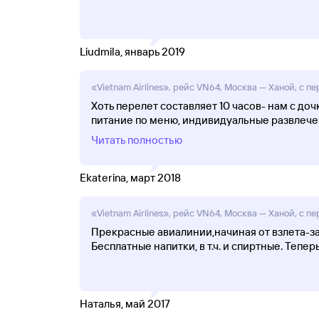
Liudmila, январь 2019
«Vietnam Airlines», рейс VN64, Москва — Ханой, с п
Хоть перелет составляет 10 часов- нам с 
питание по меню, индивидуальные развлечен
Читать полностью
Ekaterina, март 2018
«Vietnam Airlines», рейс VN64, Москва — Ханой, с п
Прекрасные авиалинии,начиная от взлета-за
Бесплатные напитки, в т.ч. и спиртные. Тепер
Наталья, май 2017