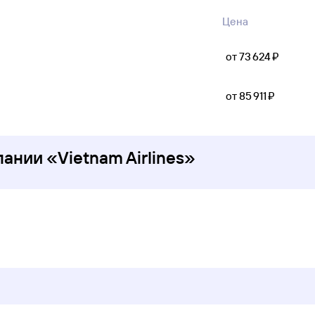
Цена
от 73 ⁠624 ⁠₽
от 85 ⁠911 ⁠₽
нии «Vietnam Airlines»