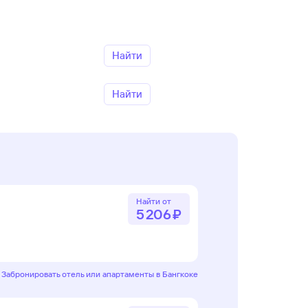
Найти
Найти
Найти от
5 ⁠206 ⁠₽
Забронировать отель или апартаменты в Бангкоке