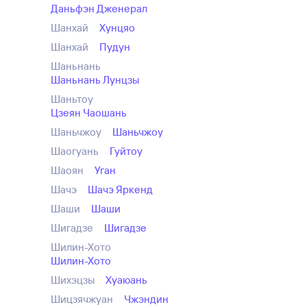
Даньфэн Дженерал
Шанхай
Хунцяо
Шанхай
Пудун
Шаньнань
Шаньнань Лунцзы
Шаньтоу
Цзеян Чаошань
Шаньчжоу
Шаньчжоу
Шаогуань
Гуйтоу
Шаоян
Уган
Шачэ
Шачэ Яркенд
Шаши
Шаши
Шигадзе
Шигадзе
Шилин-Хото
Шилин-Хото
Шихэцзы
Хуаюань
Шицзячжуан
Чжэндин