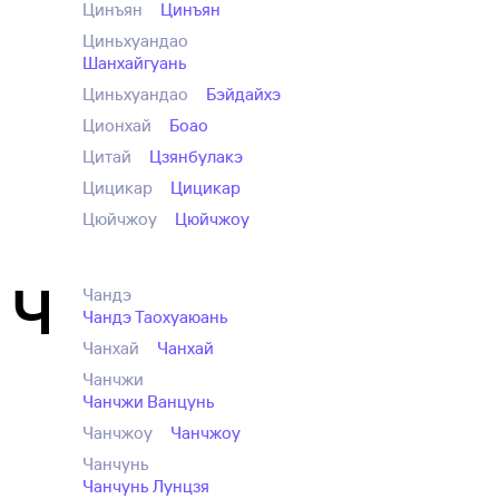
Цинъян
Цинъян
Циньхуандао
Шанхайгуань
Циньхуандао
Бэйдайхэ
Ционхай
Боао
Цитай
Цзянбулакэ
Цицикар
Цицикар
Цюйчжоу
Цюйчжоу
Ч
Чандэ
Чандэ Таохуаюань
Чанхай
Чанхай
Чанчжи
Чанчжи Ванцунь
Чанчжоу
Чанчжоу
Чанчунь
Чанчунь Лунцзя