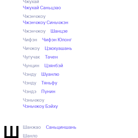
Чжухай
Чжухай Саньцзао
Чжэнчжоу
Чжэнчжоу Синьчжэн
Чжэнчжоу
Шанцзе
Чифэн
Чифэн Юлонг
Чичжоу
Цзюхуашань
Чугучак
Тачен
Чунцин
Цзянбэй
Чэнду
Шуанлю
Чэнду
Тяньфу
Чэндэ
Пунин
Чэньчжоу
Чэньчжоу Бэйху
Ш
Шанжао
Саньциншань
Шанло