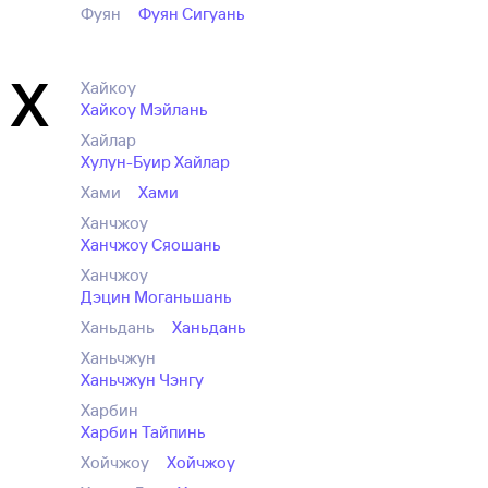
Фуян
Фуян Сигуань
Х
Хайкоу
Хайкоу Мэйлань
Хайлар
Хулун-Буир Хайлар
Хами
Хами
Ханчжоу
Ханчжоу Сяошань
Ханчжоу
Дэцин Моганьшань
Ханьдань
Ханьдань
Ханьчжун
Ханьчжун Чэнгу
Харбин
Харбин Тайпинь
Хойчжоу
Хойчжоу