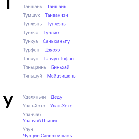
Т
Таншань
Таншань
Тумшук
Танванчэн
Тунжэнь
Тунжэнь
Тунляо
Тунляо
Тунхуа
Саньюаньпу
Турфан
Цзяохэ
Тэнчун
Тэнчун Тофэн
Тяньцзинь
Биньхай
Тяньшуй
Майцзишань
У
Удаляньчи
Деду
Улан-Хото
Улан-Хото
Уланчаб
Уланчаб Цзинин
Улун
Чунцин Сяньнюйшань