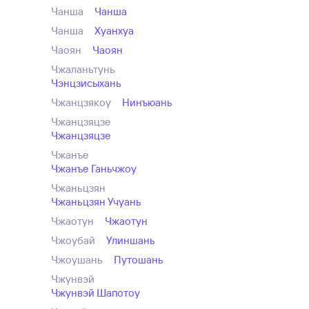
Чанша
Чанша
Чанша
Хуанхуа
Чаоян
Чаоян
Чжаланьтунь
Чэнцзисыхань
Чжанцзякоу
Нинъюань
Чжанцзяцзе
Чжанцзяцзе
Чжанъе
Чжанъе Ганьчжоу
Чжаньцзян
Чжаньцзян Учуань
Чжаотун
Чжаотун
Чжоубай
Улиншань
Чжоушань
Путошань
Чжунвэй
Чжунвэй Шапотоу