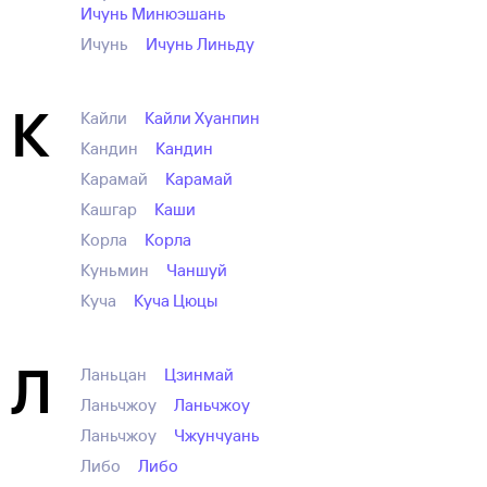
Ичунь Минюэшань
Ичунь
Ичунь Линьду
К
Кайли
Кайли Хуанпин
Кандин
Кандин
Карамай
Карамай
Кашгар
Каши
Корла
Корла
Куньмин
Чаншуй
Куча
Куча Цюцы
Л
Ланьцан
Цзинмай
Ланьчжоу
Ланьчжоу
Ланьчжоу
Чжунчуань
Либо
Либо