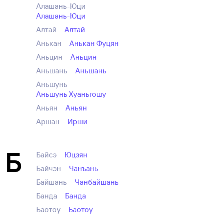
Алашань-Юци
Алашань-Юци
Алтай
Алтай
Анькан
Анькан Фуцян
Аньцин
Аньцин
Аньшань
Аньшань
Аньшунь
Аньшунь Хуаньгошу
Аньян
Аньян
Аршан
Ирши
Б
Байсэ
Юцзян
Байчэн
Чанъань
Байшань
Чанбайшань
Банда
Банда
Баотоу
Баотоу