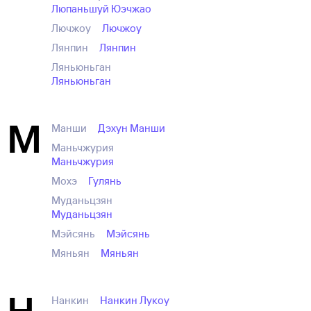
Люпаньшуй Юэчжао
Лючжоу
Лючжоу
Лянпин
Лянпин
Ляньюньган
Ляньюньган
М
Манши
Дэхун Манши
Маньчжурия
Маньчжурия
Мохэ
Гулянь
Муданьцзян
Муданьцзян
Мэйсянь
Мэйсянь
Мяньян
Мяньян
Н
Нанкин
Нанкин Лукоу