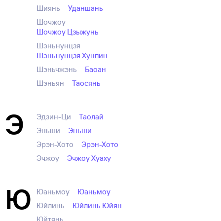
Шиянь
Уданшань
Шочжоу
Шочжоу Цзыжунь
Шэньнунцзя
Шэньнунцзя Хунпин
Шэньчжэнь
Баоан
Шэньян
Таосянь
Э
Эдзин-Ци
Таолай
Эньши
Эньши
Эрэн-Хото
Эрэн-Хото
Эчжоу
Эчжоу Хуаху
Ю
Юаньмоу
Юаньмоу
Юйлинь
Юйлинь Юйян
Юйтянь