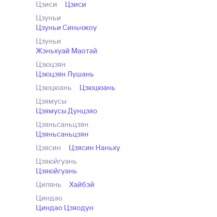
Цзиси
Цзиси
Цзуньи
Цзуньи Синьчжоу
Цзуньи
Жэньхуай Маотай
Цзюцзян
Цзюцзян Лушань
Цзюцюань
Цзюцюань
Цзямусы
Цзямусы Дунцзяо
Цзяньсаньцзян
Цзяньсаньцзян
Цзясин
Цзясин Наньху
Цзяюйгуань
Цзяюйгуань
Цилянь
Хайбэй
Циндао
Циндао Цзяодун