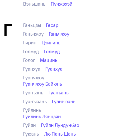
Вэньшань
Пучжэхэй
Г
Ганьцзы
Гесар
Ганьчжоу
Ганьчжоу
Гирин
Цзилинь
Голмуд
Голмуд
Голог
Мацинь
Гуанхуа
Гуанхуа
Гуанчжоу
Гуанчжоу Байюнь
Гуанъань
Гуанъань
Гуанъюань
Гуанъюань
Гуйлинь
Гуйлинь Лянцзян
Гуйян
Гуйян Лундунбао
Гуюань
Лю Пань Шань