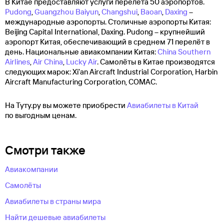
В Китае предоставляют услуги перелета 50 аэропортов.
Pudong
,
Guangzhou Baiyun
,
Changshui
,
Baoan
,
Daxing
–
международные аэропорты. Столичные аэропорты Китая:
Beijing Capital International, Daxing. Pudong – крупнейший
аэропорт Китая, обеспечивающий в среднем 71 перелёт в
день. Национальные авиакомпании Китая:
China Southern
Airlines
,
Air China
,
Lucky Air
. Самолёты в Китае производятся
следующих марок: Xi'an Aircraft Industrial Corporation, Harbin
Aircraft Manufacturing Corporation, COMAC.
На Туту.ру вы можете приобрести
Авиабилеты в Китай
по выгодным ценам.
Смотри также
Авиакомпании
Самолёты
Авиабилеты в страны мира
Найти дешевые авиабилеты