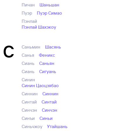
Пичан
Шаньшан
Пуэр
Пуэр Симао
Пэнлай
Пэнлай Шахэкоу
С
Саньмин
Шасянь
Санья
Феникс
Сиань
Саньян
Сиань
Сигуань
Синин
Синин Цаоцзябао
Синнин
Синнин
Синтай
Синтай
Синчэн
Синчэн
Синъи
Синьи
Синьчжоу
Утайшань