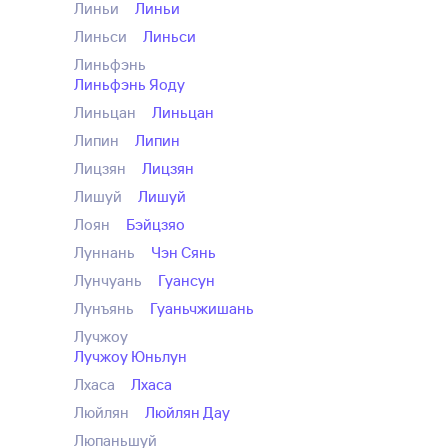
Линьи
Линьи
Линьси
Линьси
Линьфэнь
Линьфэнь Яоду
Линьцан
Линьцан
Липин
Липин
Лицзян
Лицзян
Лишуй
Лишуй
Лоян
Бэйцзяо
Луннань
Чэн Сянь
Лунчуань
Гуансун
Лунъянь
Гуаньчжишань
Лучжоу
Лучжоу Юньлун
Лхаса
Лхаса
Люйлян
Люйлян Дау
Люпаньшуй