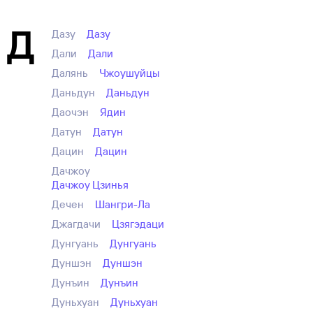
Д
Дазу
Дазу
Дали
Дали
Далянь
Чжоушуйцы
Даньдун
Даньдун
Даочэн
Ядин
Датун
Датун
Дацин
Дацин
Дачжоу
Дачжоу Цзинья
Дечен
Шангри-Ла
Джагдачи
Цзягэдаци
Дунгуань
Дунгуань
Дуншэн
Дуншэн
Дунъин
Дунъин
Дуньхуан
Дуньхуан