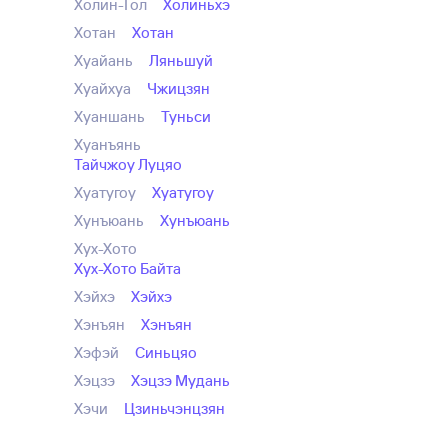
Холин-Гол
Холиньхэ
Хотан
Хотан
Хуайань
Ляньшуй
Хуайхуа
Чжицзян
Хуаншань
Туньси
Хуанъянь
Тайчжоу Луцяо
Хуатугоу
Хуатугоу
Хунъюань
Хунъюань
Хух-Хото
Хух-Хото Байта
Хэйхэ
Хэйхэ
Хэнъян
Хэнъян
Хэфэй
Синьцяо
Хэцзэ
Хэцзэ Мудань
Хэчи
Цзиньчэнцзян