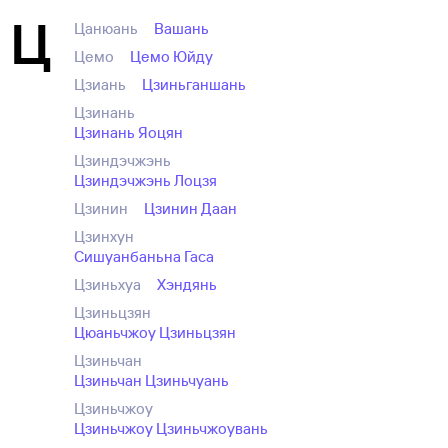
Ц
Цанюань
Вашань
Цемо
Цемо Юйду
Цзиань
Цзиньганшань
Цзинань
Цзинань Яоцян
Цзиндэчжэнь
Цзиндэчжэнь Лоцзя
Цзинин
Цзинин Даан
Цзинхун
Сишуанбаньна Гаса
Цзиньхуа
Хэндянь
Цзиньцзян
Цюаньчжоу Цзиньцзян
Цзиньчан
Цзиньчан Цзиньчуань
Цзиньчжоу
Цзиньчжоу Цзиньчжоувань