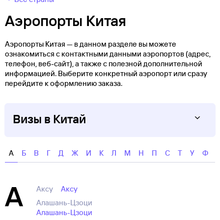
Аэропорты Китая
Аэропорты Китая — в данном разделе вы можете
ознакомиться с контактными данными аэропортов (адрес,
телефон, веб-сайт), а также с полезной дополнительной
информацией. Выберите конкретный аэропорт или сразу
перейдите к оформлению заказа.
Визы в Китай
Информация проверена и изменена 10 сентября 2025
С 15 сентября 2025 по 14 сентября 2026 для поездки в
А
Б
В
Г
Д
Ж
И
К
Л
М
Н
П
С
Т
У
Ф
Китай гражданам России не нужна виза. Для транзита
через аэропорты Китая виза также не нужна
А
Аксу
Аксу
Алашань-Цзоци
Алашань-Цзоци