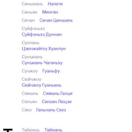
Синьюань
Налати
Синьян
Минган
Сичан
Сичан Циншань
Суйфэньхэ
Суйфэньхэ Дуннин
Сунпань
Цзючжайгоу Хуанлун
Сунъюань
Сунъюань Чаганьху
Сучжоу
Гуаньфу
Сюйчжоу
Сюйчжоу Гуаньинь
Сямынь
Сямынь Гаоци
Сянъян
Сянъян Люцзи
Сяхэ
Ганьнань Сяхэ
Тайюань
Тайюань