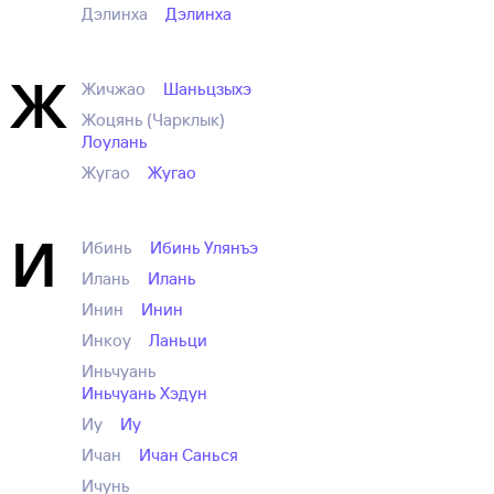
Дэлинха
Дэлинха
Ж
Жичжао
Шаньцзыхэ
Жоцянь (Чарклык)
Лоулань
Жугао
Жугао
И
Ибинь
Ибинь Улянъэ
Илань
Илань
Инин
Инин
Инкоу
Ланьци
Иньчуань
Иньчуань Хэдун
Иу
Иу
Ичан
Ичан Санься
Ичунь