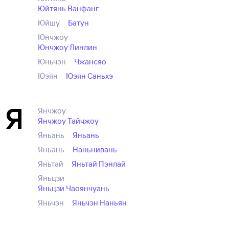
Юйтянь Ванфанг
Юйшу
Батун
Юнчжоу
Юнчжоу Линлин
Юньчэн
Чжансяо
Юэян
Юэян Саньхэ
Я
Янчжоу
Янчжоу Тайчжоу
Яньань
Яньань
Яньань
Наньнивань
Яньтай
Яньтай Пэнлай
Яньцзи
Яньцзи Чаоянчуань
Яньчэн
Яньчэн Наньян