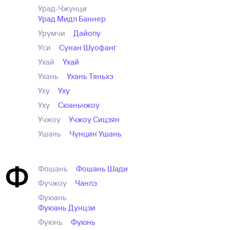
Урад-Чжунци
Урад Мидл Баннер
Урумчи
Дайопу
Уси
Сунан Шуофанг
Ухай
Ухай
Ухань
Ухань Тяньхэ
Уху
Уху
Уху
Сюаньчжоу
Учжоу
Учжоу Сицзян
Ушань
Чунцин Ушань
Ф
Фошань
Фошань Шади
Фучжоу
Чанлэ
Фуюань
Фуюань Дунцзи
Фуюнь
Фуюнь