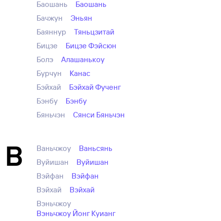
Баошань
Баошань
Бачжун
Эньян
Баяннур
Тяньцзитай
Бицзе
Бицзе Фэйсюн
Болэ
Алашанькоу
Бурчун
Канас
Бэйхай
Бэйхай Фученг
Бэнбу
Бэнбу
Бяньчэн
Сянси Бяньчэн
В
Ваньчжоу
Ваньсянь
Вуйишан
Вуйишан
Вэйфан
Вэйфан
Вэйхай
Вэйхай
Вэньчжоу
Вэньчжоу Йонг Куианг