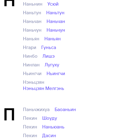
Наньнин
Усюй
Наньтун
Наньтун
Наньчан
Наньчан
Наньчун
Наньчун
Наньян
Наньян
Нгари
Гуньса
Нинбо
Лишэ
Нинлан
Лугуху
Ньингчи
Ньингчи
Нэньцзян
Нэньцзян Мелгэнь
П
Паньчжихуа
Баоаньин
Пекин
Шоуду
Пекин
Наньюань
Пекин
Дасин