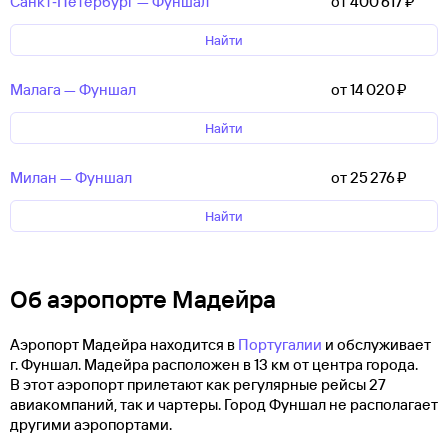
Санкт‑Петербург — Фуншал
от 400 ⁠617 ⁠₽
Найти
Малага — Фуншал
от 14 ⁠020 ⁠₽
Найти
Милан — Фуншал
от 25 ⁠276 ⁠₽
Найти
Об аэропорте Мадейра
Аэропорт Мадейра находится в
Португалии
и обслуживает
г. Фуншал. Мадейра расположен в 13 км от центра города.
В этот аэропорт прилетают как регулярные рейсы 27
авиакомпаний, так и чартеры. Город Фуншал не располагает
другими аэропортами.