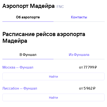
Аэропорт Мадейра
FNC
Об аэропорте
Контакты
Расписание рейсов аэропорта
Мадейра
В Фуншал
Из Фуншала
Москва — Фуншал
от 77 ⁠799 ⁠₽
Найти
Лиссабон — Фуншал
от 5 ⁠962 ⁠₽
Найти