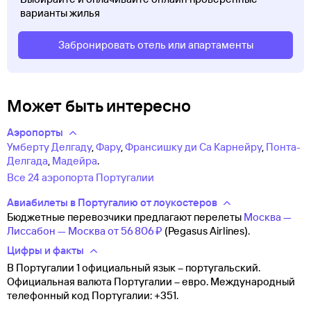
варианты жилья
Забронировать отель или апартаменты
Может быть интересно
Аэропорты
Умберту Делгаду
,
Фару
,
Франсишку ди Са Карнейру
,
Понта-
Делгада
,
Мадейра
.
Все 24 аэропорта Португалии
Авиабилеты в Португалию от лоукостеров
Бюджетные перевозчики предлагают перелеты
Москва —
Лиссабон — Москва от
56 ⁠806 ⁠₽
(Pegasus Airlines).
Цифры и факты
В Португалии 1 официальный язык – португальский.
Официальная валюта Португалии – евро. Международный
телефонный код Португалии: +351.