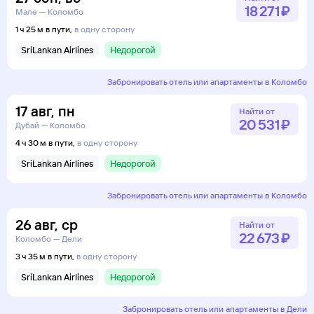
18 ⁠271 ⁠₽
Мале — Коломбо
1 ч 25 м в пути,
в одну сторону
SriLankan Airlines
Недорогой
Забронировать отель или апартаменты в Коломбо
17
авг
,
пн
Найти от
20 ⁠531 ⁠₽
Дубай — Коломбо
4 ч 30 м в пути,
в одну сторону
SriLankan Airlines
Недорогой
Забронировать отель или апартаменты в Коломбо
26
авг
,
ср
Найти от
22 ⁠673 ⁠₽
Коломбо — Дели
3 ч 35 м в пути,
в одну сторону
SriLankan Airlines
Недорогой
Забронировать отель или апартаменты в Дели