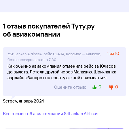
1 отзыв покупателей Туту.ру
об авиакомпании
1 из 10
«SriLankan Airlines», рейс UL404, Коломбо — Бангкок,
без пересадок, вылет в 7:30
Как обычно авиакомпания отменила рейс за 10часов
до вылета. Летели другой через Малазию. Шри-ланка
аэрлайнз банкрот не советую с ней связываться.
0
0
Оцените отзыв:
Sergey, январь 2024
Все отзывы об авиакомпании SriLankan Airlines