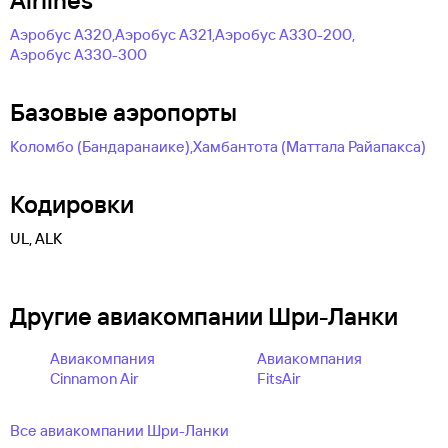
Airlines
Аэробус А320,
Аэробус А321,
Аэробус А330-200,
Аэробус А330-300
Базовые аэропорты
Коломбо (Бандаранаике),
Хамбантота (Маттала Райапакса)
Кодировки
UL, ALK
Другие авиакомпании Шри-Ланки
Авиакомпания
Авиакомпания
Cinnamon Air
FitsAir
Все авиакомпании Шри-Ланки