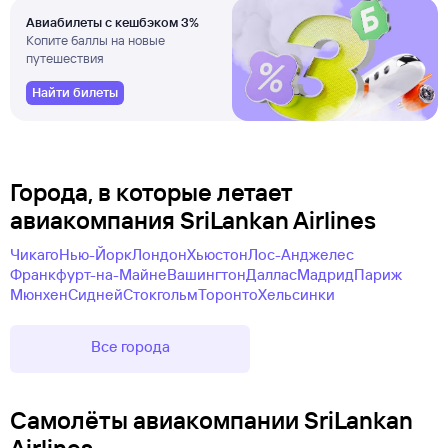
Авиабилеты с кешбэком 3%
Копите баллы на новые
путешествия
Найти билеты
Города, в которые летает
авиакомпания SriLankan Airlines
Чикаго
Нью-Йорк
Лондон
Хьюстон
Лос-Анджелес
Франкфурт-на-Майне
Вашингтон
Даллас
Мадрид
Париж
Мюнхен
Сидней
Стокгольм
Торонто
Хельсинки
Все города
Самолëты авиакомпании SriLankan