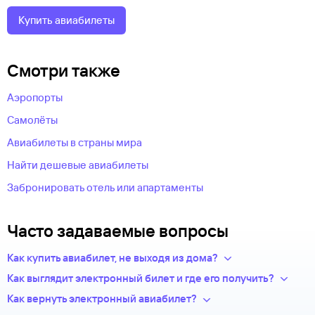
Купить авиабилеты
Смотри также
Аэропорты
Самолёты
Авиабилеты в страны мира
Найти дешевые авиабилеты
Забронировать отель или апартаменты
Часто задаваемые вопросы
Как купить авиабилет, не выходя из дома?
Укажите в нужных полях маршрут, дату поездки и число
Как выглядит электронный билет и где его получить?
пассажиров.Система подберет варианты
После оплаты на сайте, в базе данных авиакомпании
Как вернуть электронный авиабилет?
из предложений сотен авиакомпаний.
появится новая запись — это и есть ваш электронный билет.