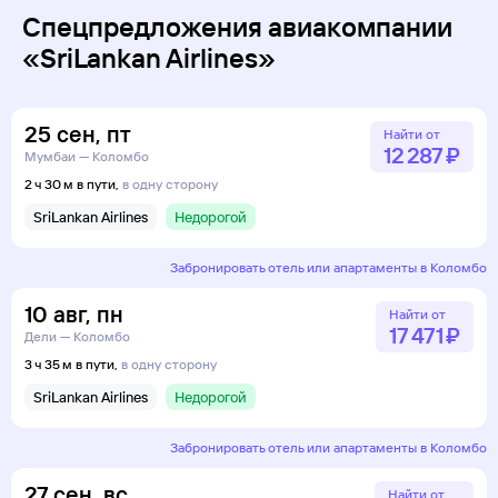
Спецпредложения авиакомпании
«SriLankan Airlines»
25
сен
,
пт
Найти от
12 ⁠287 ⁠₽
Мумбаи — Коломбо
2 ч 30 м в пути,
в одну сторону
SriLankan Airlines
Недорогой
Забронировать отель или апартаменты в Коломбо
10
авг
,
пн
Найти от
17 ⁠471 ⁠₽
Дели — Коломбо
3 ч 35 м в пути,
в одну сторону
SriLankan Airlines
Недорогой
Забронировать отель или апартаменты в Коломбо
27
сен
,
вс
Найти от