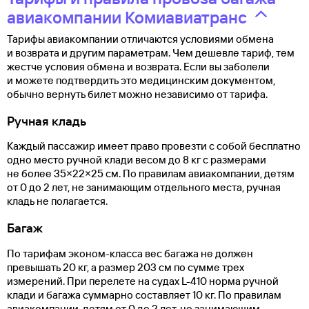
авиакомпании Комиавиатранс
Тарифы авиакомпании отличаются условиями обмена
и возврата и другим параметрам. Чем дешевле тариф, тем
жестче условия обмена и возврата. Если вы заболели
и можете подтвердить это медицинским документом,
обычно вернуть билет можно независимо от тарифа.
Ручная кладь
Каждый пассажир имеет право провезти с собой бесплатно
одно место ручной клади весом до 8 кг с размерами
не более 35×22×25 см. По правилам авиакомпании, детям
от 0 до 2 лет, не занимающим отдельного места, ручная
кладь не полагается.
Багаж
По тарифам эконом-класса вес багажа не должен
превышать 20 кг, а размер 203 см по сумме трех
измерений. При перелете на судах L-410 норма ручной
клади и багажа суммарно составляет 10 кг. По правилам
авиакомпании, детям от 0 до 2 лет, не занимающим