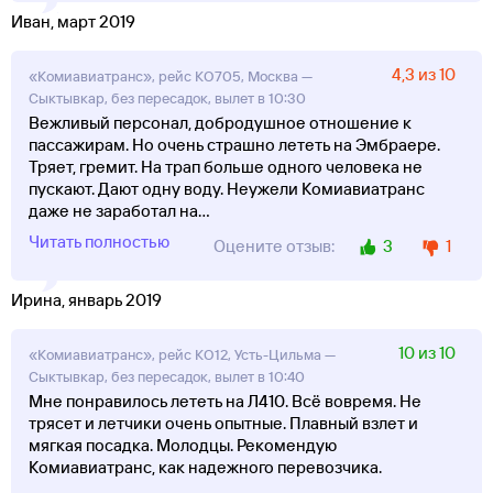
Иван, март 2019
4,3 из 10
«Комиавиатранс», рейс KO705, Москва —
Сыктывкар, без пересадок, вылет в 10:30
Вежливый персонал, добродушное отношение к
пассажирам. Но очень страшно лететь на Эмбраере.
Тряет, гремит. На трап больше одного человека не
пускают. Дают одну воду. Неужели Комиавиатранс
даже не заработал на
...
Читать полностью
3
1
Оцените отзыв:
Ирина, январь 2019
10 из 10
«Комиавиатранс», рейс KO12, Усть-Цильма —
Сыктывкар, без пересадок, вылет в 10:40
Мне понравилось лететь на Л410. Всё вовремя. Не
трясет и летчики очень опытные. Плавный взлет и
мягкая посадка. Молодцы. Рекомендую
Комиавиатранс, как надежного перевозчика.