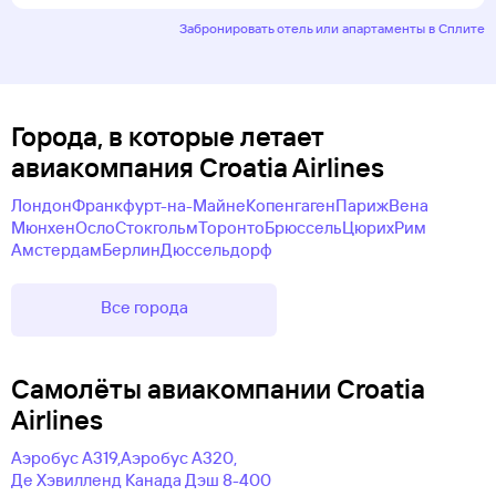
Забронировать отель или апартаменты в Сплите
Города, в которые летает
авиакомпания Croatia Airlines
Лондон
Франкфурт-на-Майне
Копенгаген
Париж
Вена
Мюнхен
Осло
Стокгольм
Торонто
Брюссель
Цюрих
Рим
Амстердам
Берлин
Дюссельдорф
Все города
Самолëты авиакомпании Croatia
Airlines
Аэробус А319,
Аэробус А320,
Де Хэвилленд Канада Дэш 8-400