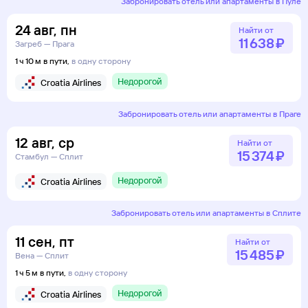
Забронировать отель или апартаменты в Пуле
24
авг
,
пн
Найти от
11 ⁠638 ⁠₽
Загреб — Прага
1 ч 10 м в пути,
в одну сторону
Недорогой
Croatia Airlines
Забронировать отель или апартаменты в Праге
12
авг
,
ср
Найти от
15 ⁠374 ⁠₽
Стамбул — Сплит
Недорогой
Croatia Airlines
Забронировать отель или апартаменты в Сплите
11
сен
,
пт
Найти от
15 ⁠485 ⁠₽
Вена — Сплит
1 ч 5 м в пути,
в одну сторону
Недорогой
Croatia Airlines