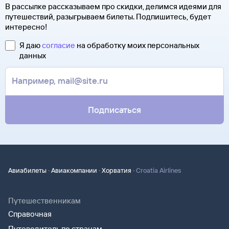
Чтобы сдать билет, как можно быстрее свяжитесь
В рассылке рассказываем про скидки, делимся идеями для
Оплатите билеты банковской картой.
форме. Увидеть, распечатать и взять с собой в аэропорт
с оператором. Для этого надо ответить на письмо, которое
путешествий, разыгрываем билеты. Подпишитесь, будет
можно не сам билет, а маршрутную квитанцию. В ней есть
вы получите после заказа билетов на сайте Туту.ру. Укажите
интересно!
номер электронного билета и все сведения о вашем
в теме сообщения «Возврат билетов» и кратко опишите
полете.
свою ситуацию. С вами свяжутся наши специалисты.
Я даю
согласие
на обработку моих персональных
Туту.ру высылает маршрутную квитанцию по электронной
данных
В письме, которое вы получите после заказа, будут
почте. Советуем распечатать ее и взять с собой в аэропорт.
контакты агентства-партнера, через которое оформлен
Она может пригодиться на паспортном контроле
билет. Вы можете связаться с ним напрямую.
за границей, хотя для посадки в самолет вам понадобится
только паспорт.
Подписаться
·
·
·
Авиабилеты
Авиакомпании
Хорватия
Croatia Airlines
Путешественникам
Справочная
Путеводитель по странам