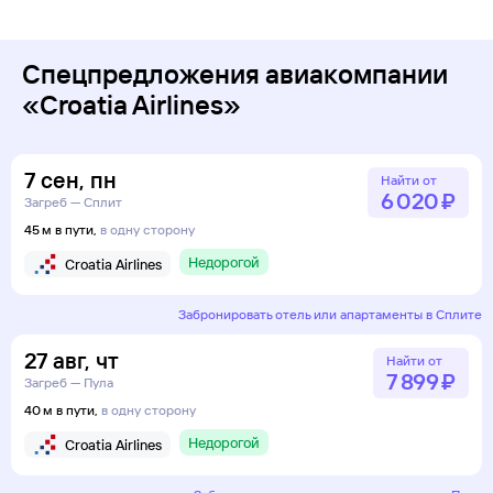
Спецпредложения авиакомпании
«Croatia Airlines»
7
сен
,
пн
Найти от
6 ⁠020 ⁠₽
Загреб — Сплит
45 м в пути,
в одну сторону
Недорогой
Croatia Airlines
Забронировать отель или апартаменты в Сплите
27
авг
,
чт
Найти от
7 ⁠899 ⁠₽
Загреб — Пула
40 м в пути,
в одну сторону
Недорогой
Croatia Airlines