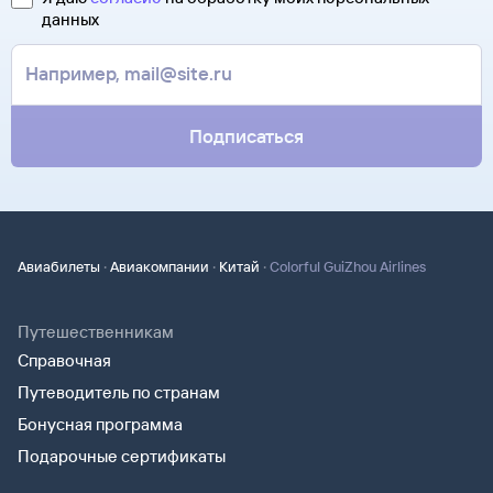
Туту.ру высылает маршрутную квитанцию по электронной
данных
В письме, которое вы получите после заказа, будут
почте. Советуем распечатать ее и взять с собой в аэропорт.
контакты агентства-партнера, через которое оформлен
Она может пригодиться на паспортном контроле
билет. Вы можете связаться с ним напрямую.
за границей, хотя для посадки в самолет вам понадобится
только паспорт.
Подписаться
·
·
·
Авиабилеты
Авиакомпании
Китай
Colorful GuiZhou Airlines
Путешественникам
Справочная
Путеводитель по странам
Бонусная программа
Подарочные сертификаты