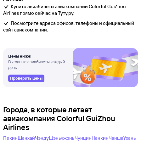
Купите авиабилеты авиакомпании Colorful GuiZhou
Airlines прямо сейчас на Туту.ру.
Посмотрите адреса офисов, телефоны и официальный
сайт авиакомпании.
Цены ниже!
Выгодные авиабилеты каждый
день
Проверить цены
Города, в которые летает
авиакомпания Colorful GuiZhou
Airlines
Пекин
Шанхай
Чэнду
Шэньчжэнь
Чунцин
Нанкин
Чанша
Ухань