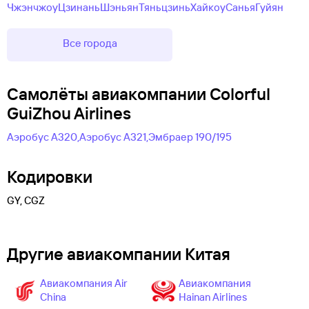
Чжэнчжоу
Цзинань
Шэньян
Тяньцзинь
Хайкоу
Санья
Гуйян
Все города
Самолëты авиакомпании Colorful
GuiZhou Airlines
Аэробус А320,
Аэробус А321,
Эмбраер 190/195
Кодировки
GY, CGZ
Другие авиакомпании Китая
Авиакомпания Air
Авиакомпания
China
Hainan Airlines