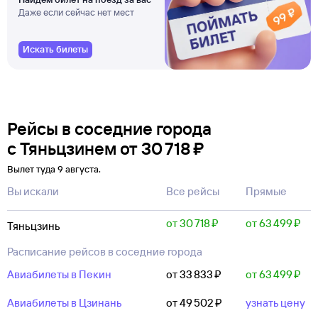
Даже если сейчас нет мест
Искать билеты
Рейсы в соседние города
с Тяньцзинем
от
30 ⁠718 ⁠₽
Вылет туда 9 августа.
Вы искали
Все рейсы
Прямые
от 30 ⁠718 ⁠₽
от 63 ⁠499 ⁠₽
Тяньцзинь
Расписание рейсов в соседние города
Авиабилеты в Пекин
от 33 ⁠833 ⁠₽
от 63 ⁠499 ⁠₽
Авиабилеты в Цзинань
от 49 ⁠502 ⁠₽
узнать цену