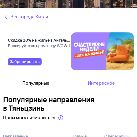
Все города Китая
Скидка 20% на жильё в Анталье
и Даламане
Бронируйте по промокоду WOW-1
Забронировать
Популярные
Интересное
Популярные направления
в Тяньцзинь
Цены могут измениться
Направление
Прямые
С пересадкой