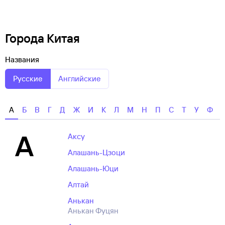
Города Китая
Названия
Русские
Английские
А
Б
В
Г
Д
Ж
И
К
Л
М
Н
П
С
Т
У
Ф
А
Аксу
Алашань-Цзоци
Алашань-Юци
Алтай
Анькан
Анькан Фуцян