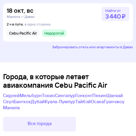
18
окт
,
вс
Найти от
3 ⁠440 ⁠₽
Манила — Давао
2 ч в пути,
в одну сторону
Cebu Pacific Air
Недорогой
Забронировать отель или апартаменты в Давао
Города, в которые летает
авиакомпания Cebu Pacific Air
Сидней
Мельбурн
Токио
Сингапур
Гонконг
Пекин
Шанхай
Сеул
Бангкок
Дубай
Куала-Лумпур
Тайбэй
Осака
Гуанчжоу
Манила
Все города