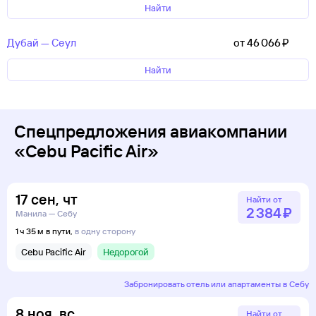
Найти
Дубай — Сеул
от 46 ⁠066 ⁠₽
Найти
Спецпредложения авиакомпании
«Cebu Pacific Air»
17
сен
,
чт
Найти от
2 ⁠384 ⁠₽
Манила — Себу
1 ч 35 м в пути,
в одну сторону
Cebu Pacific Air
Недорогой
Забронировать отель или апартаменты в Себу
8
ноя
,
вс
Найти от