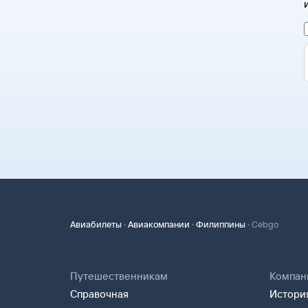
·
·
·
Авиабилеты
Авиакомпании
Филиппины
Cebgo
Путешественникам
Компан
Справочная
История