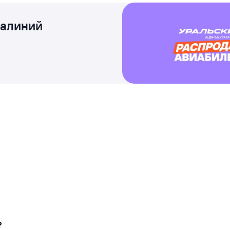
иалиний
?