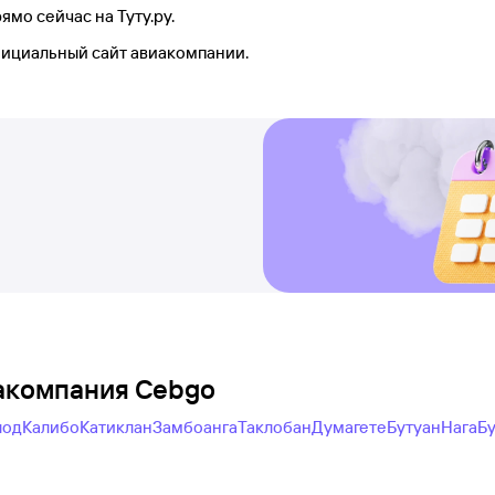
мо сейчас на Туту.ру.
фициальный сайт авиакомпании.
иакомпания Cebgo
лод
Калибо
Катиклан
Замбоанга
Таклобан
Думагете
Бутуан
Нага
Бу