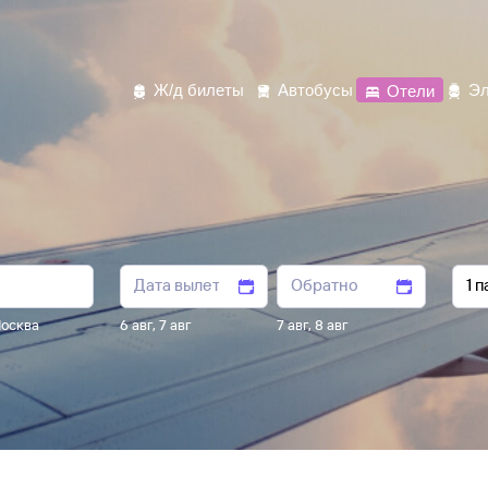
Ж/д билеты
Автобусы
Отели
Эл
осква
6 авг
,
7 авг
7 авг
,
8 авг