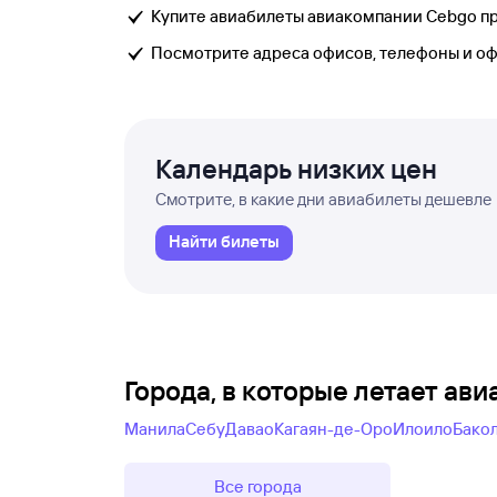
Купите авиабилеты авиакомпании Cebgo пря
Посмотрите адреса офисов, телефоны и о
Календарь низких цен
Смотрите, в какие дни авиабилеты дешевле
Найти билеты
Города, в которые летает ав
Манила
Себу
Давао
Кагаян-де-Оро
Илоило
Бако
Все города