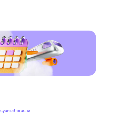
суанга
Легаспи