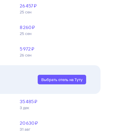
26 ⁠457 ⁠₽
25 сен
8 ⁠260 ⁠₽
25 сен
5 ⁠972 ⁠₽
26 сен
Выбрать отель на Туту
35 ⁠485 ⁠₽
3 дек
20 ⁠630 ⁠₽
31 авг