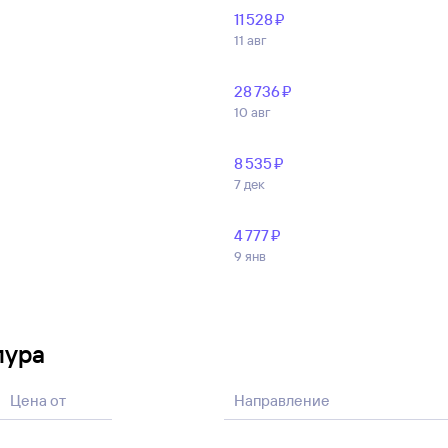
11 ⁠528 ⁠₽
11 авг
28 ⁠736 ⁠₽
10 авг
8 ⁠535 ⁠₽
7 дек
4 ⁠777 ⁠₽
9 янв
пура
Цена от
Направление