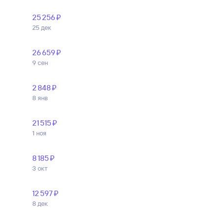
25 ⁠256 ⁠₽
25 дек
26 ⁠659 ⁠₽
9 сен
2 ⁠848 ⁠₽
8 янв
21 ⁠515 ⁠₽
1 ноя
8 ⁠185 ⁠₽
3 окт
12 ⁠597 ⁠₽
8 дек