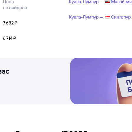
Цена
Куала-Лумпур —
Малайзия
не найдена
Куала-Лумпур —
Сингапур
7 ⁠682 ⁠₽
6 ⁠714 ⁠₽
вас