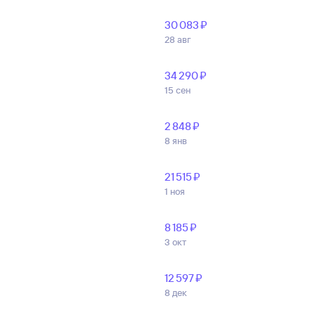
30 ⁠083 ⁠₽
28 авг
34 ⁠290 ⁠₽
15 сен
2 ⁠848 ⁠₽
8 янв
21 ⁠515 ⁠₽
1 ноя
8 ⁠185 ⁠₽
3 окт
12 ⁠597 ⁠₽
8 дек