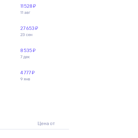
11 ⁠528 ⁠₽
11 авг
27 ⁠653 ⁠₽
23 сен
8 ⁠535 ⁠₽
7 дек
4 ⁠777 ⁠₽
9 янв
Цена от