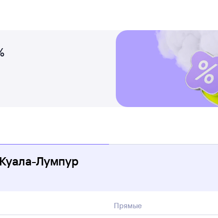
%
 Куала-Лумпур
Прямые