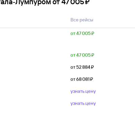
Куала-Лумпуром
от
47 ⁠005 ⁠₽
Все рейсы
от 47 ⁠005 ⁠₽
от 47 ⁠005 ⁠₽
от 52 ⁠884 ⁠₽
от 68 ⁠081 ⁠₽
узнать цену
узнать цену