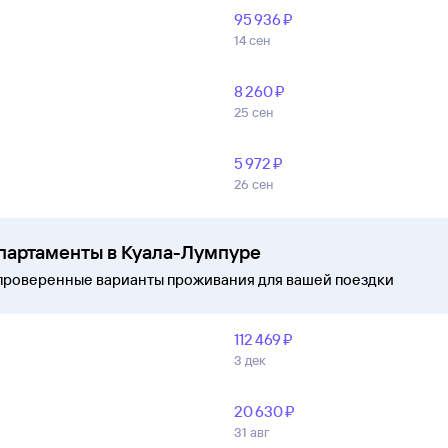
95 ⁠936 ⁠₽
14 сен
8 ⁠260 ⁠₽
25 сен
5 ⁠972 ⁠₽
26 сен
апартаменты в Куала-Лумпуре
проверенные варианты проживания для вашей поездки
112 ⁠469 ⁠₽
3 дек
20 ⁠630 ⁠₽
31 авг