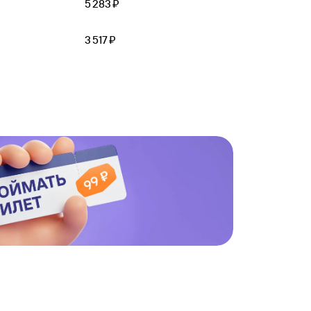
5 ⁠283 ⁠₽
3 ⁠517 ⁠₽