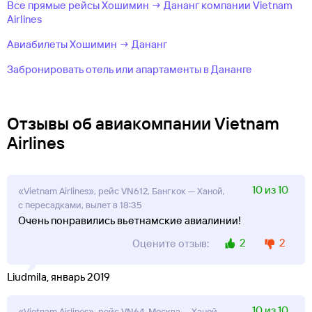
Все прямые рейсы Хошимин → Дананг компании Vietnam
Airlines
Авиабилеты Хошимин → Дананг
Забронировать отель или апартаменты в Дананге
Отзывы об авиакомпании Vietnam
Airlines
10 из 10
«Vietnam Airlines», рейс VN612, Бангкок — Ханой,
с пересадками, вылет в 18:35
Очень понравились вьетнамские авиалинии!
2
2
Оцените отзыв:
Liudmila, январь 2019
10 из 10
«Vietnam Airlines», рейс VN64, Москва — Ханой,