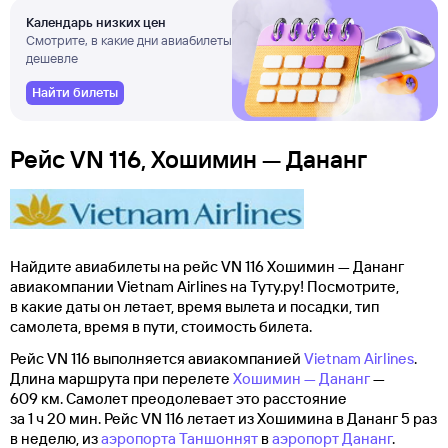
Календарь низких цен
Смотрите, в какие дни авиабилеты
дешевле
Найти билеты
Рейс VN 116, Хошимин — Дананг
Найдите авиабилеты на рейс VN 116 Хошимин — Дананг
авиакомпании Vietnam Airlines на Туту.ру! Посмотрите,
в какие даты он летает, время вылета и посадки, тип
самолета, время в пути, стоимость билета.
Рейс VN 116 выполняется авиакомпанией
Vietnam Airlines
.
Длина маршрута при перелете
Хошимин — Дананг
—
609 км. Самолет преодолевает это расстояние
за 1 ч 20 мин. Рейс VN 116 летает из Хошимина в Дананг 5 раз
в неделю, из
аэропорта Таншоннят
в
аэропорт Дананг
.