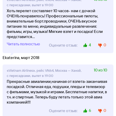
с пересадками, вылет в 19:00
Хоть перелет составляет 10 часов- нам с дочкой
ОЧЕНЬ понравилось! Профессиональные пилоты,
внимательные борт.проводники, ОЧЕНЬ вкусное
питание по меню, индивидуальные развлечения:
фильмы, игры, музыка! Мягкие взлет и посадка! Если
представится
...
Читать полностью
4
0
Оцените отзыв:
Ekaterina, март 2018
10 из 10
«Vietnam Airlines», рейс VN64, Москва — Ханой,
с пересадками, вылет в 19:00
Прекрасные авиалинии,начиная от взлета-заканчивая
посадкой. Отличная еда, подушки, пледы и телевизор
с фильмами, музыкой и играми. Бесплатные напитки, в
т.ч. и спиртные. Теперь буду летать только этой авиа
компанией!!!
6
0
Оцените отзыв: