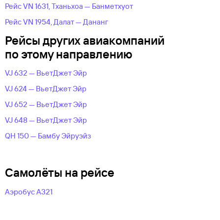
Рейс VN 1631, Тханьхоа — Банметхуот
Рейс VN 1954, Далат — Дананг
Рейсы других авиакомпаний
по этому направлению
VJ 632 — ВьетДжет Эйр
VJ 624 — ВьетДжет Эйр
VJ 652 — ВьетДжет Эйр
VJ 648 — ВьетДжет Эйр
QH 150 — Бамбу Эйруэйз
Самолёты на рейсе
Аэробус А321