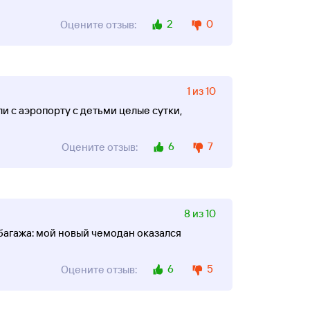
2
0
Оцените отзыв:
1 из 10
и с аэропорту с детьми целые сутки,
6
7
Оцените отзыв:
8 из 10
багажа: мой новый чемодан оказался
6
5
Оцените отзыв: