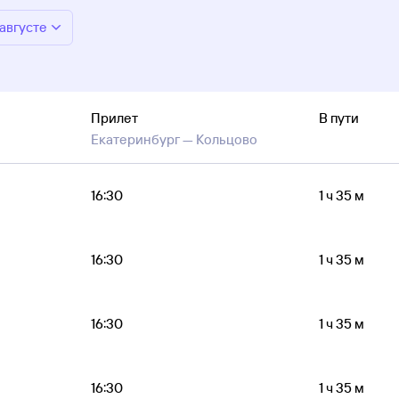
 августе
Прилет
В пути
Екатеринбург —
Кольцово
16:30
1 ч 35 м
16:30
1 ч 35 м
16:30
1 ч 35 м
16:30
1 ч 35 м