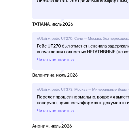
Обожаю летать. Этот рейс был комфортным, 
TATIANA, июль 2026
«Utair», рейс UT270, Сочи — Москва, без пересадок,
Рейс UT270 был отменен, сначала задержали 
впечатления полностью НЕГАТИВНЫЕ (не хо
Читать полностью
Валентина, июль 2026
«Utair», рейс UT373, Москва — Минеральные Воды, б
Перелет прошел нормально, вовремя вылете
попорчен, пришлось оформлять документы и 
Читать полностью
Аноним, июль 2026