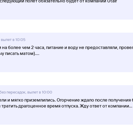
следующий полет обязательно будет от компании Utair
 вылет в 10:05
на более чем 2 часа, питание и воду не предоставляли, провел
чу писать матом).
...
ез пересадок, вылет в 10:00
ли и мягко приземлились. Огорчение ждало после получения 
тратить драгоценное время отпуска. Жду ответ от компании
...