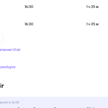
16:30
1 ч 35 м
16:30
1 ч 35 м
пании Utair
еринбурге
ir
вылет в 16:35