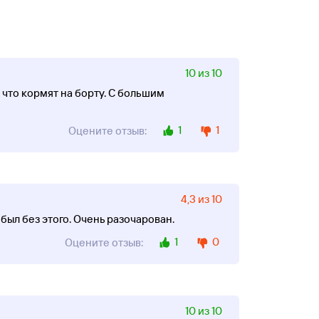
10 из 10
что кормят на борту. С большим
1
1
Оцените отзыв:
4,3 из 10
 был без этого. Очень разочарован.
1
0
Оцените отзыв:
10 из 10