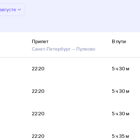
 августе
Прилет
В пути
Санкт-Петербург —
Пулково
22:20
5 ч 30 м
22:20
5 ч 30 м
22:20
5 ч 30 м
22:20
5 ч 35 м