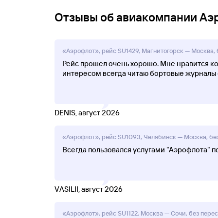
Отзывы об авиакомпании Аэ
«Аэрофлот», рейс SU1429, Магнитогорск — Москва, б
Рейс прошел очень хорошо. Мне нравится ко
интересом всегда читаю бортовые журналы 
DENIS, август 2026
«Аэрофлот», рейс SU1093, Челябинск — Москва, без
Всегда пользовался услугами "Аэрофлота" пот
VASILII, август 2026
«Аэрофлот», рейс SU1122, Москва — Сочи, без переса