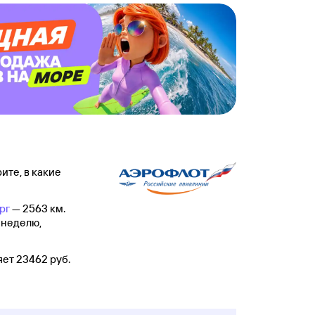
ите, в какие
рг
— 2563 км.
 неделю,
ет 23462 руб.