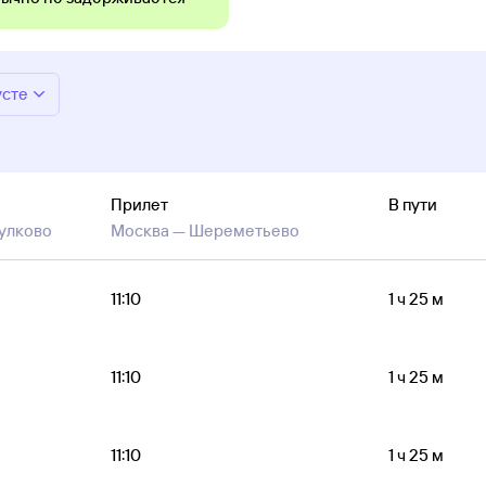
усте
Прилет
В пути
улково
Москва —
Шереметьево
11:10
1 ч 25 м
11:10
1 ч 25 м
11:10
1 ч 25 м