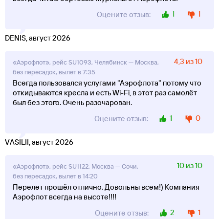
1
1
Оцените отзыв:
DENIS, август 2026
4,3 из 10
«Аэрофлот», рейс SU1093, Челябинск — Москва,
без пересадок, вылет в 7:35
Всегда пользовался услугами "Аэрофлота" потому что
откидываются кресла и есть Wi-Fi, в этот раз самолёт
был без этого. Очень разочарован.
1
0
Оцените отзыв:
VASILII, август 2026
10 из 10
«Аэрофлот», рейс SU1122, Москва — Сочи,
без пересадок, вылет в 14:20
Перелет прошёл отлично. Довольны всем!) Компания
Аэрофлот всегда на высоте!!!!
2
1
Оцените отзыв: