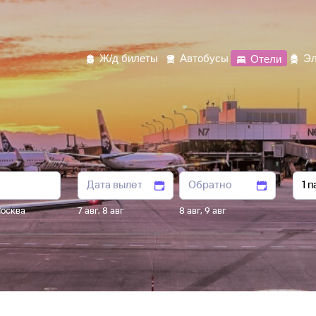
Ж/д билеты
Автобусы
Отели
Эл
осква
7 авг
,
8 авг
8 авг
,
9 авг