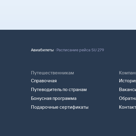
Оплатите билеты банковской картой.
распечатать и взять с собой в аэропорт можно
надо ответить на письмо, которое вы получите
квитанцию. В ней есть номер электронного би
на сайте Туту.ру. Укажите в теме сообщения «
полете.
опишите свою ситуацию. С вами свяжутся наш
Туту.ру высылает маршрутную квитанцию по э
В письме, которое вы получите после заказа, б
распечатать ее и взять с собой в аэропорт. Он
партнера, через которое оформлен билет. Вы 
на паспортном контроле за границей, хотя для
напрямую.
понадобится только паспорт.
·
Авиабилеты
Расписание рейса SU 279
Путешественникам
Компан
Справочная
История
Путеводитель по странам
Ваканс
Бонусная программа
Обратна
Подарочные сертификаты
Контак