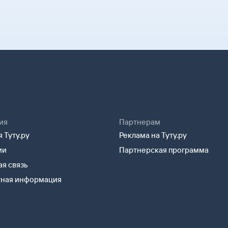
 не сам билет, а маршрутную
 после заказа билетов
лета и все сведения о вашем
Возврат билетов» и кратко
и специалисты.
лектронной почте. Советуем
удут контакты агентства-
а может пригодиться
можете связаться с ним
 посадки в самолет вам
ия
Партнерам
 Туту.ру
Реклама на Туту.ру
ии
Партнерская программа
я связь
тная информация