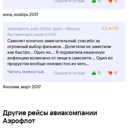
0
0
Оцените отзыв:
anna, ноябрь 2017
6,5 из 10
«Аэрофлот», рейс SU233, Дели — Москва,
без пересадок, вылет в 5:50
Самолет конечно замечательный. спасибо за
огромный выбор фильмов... Долетели не заметили
как быстро... Одно но.... Я подхватила кишечную
инфекцию возможно от пищи в самолете.... Один из
продуктов вообще неизвестно из чего
...
Читать полностью
0
0
Оцените отзыв:
Аноним, март 2017
Другие рейсы авиакомпании
Аэрофлот