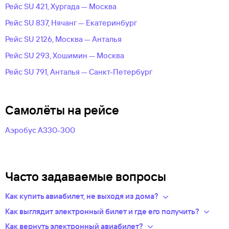
Рейс SU 421, Хургада — Москва
Рейс SU 837, Нячанг — Екатеринбург
Рейс SU 2126, Москва — Анталья
Рейс SU 293, Хошимин — Москва
Рейс SU 791, Анталья — Санкт-Петербург
Самолёты на рейсе
Аэробус А330-300
Часто задаваемые вопросы
Как купить авиабилет, не выходя из дома?
Укажите в нужных полях маршрут, дату поездки и число
Как выглядит электронный билет и где его получить?
пассажиров.Система подберет варианты
После оплаты на сайте, в базе данных авиакомпании
Как вернуть электронный авиабилет?