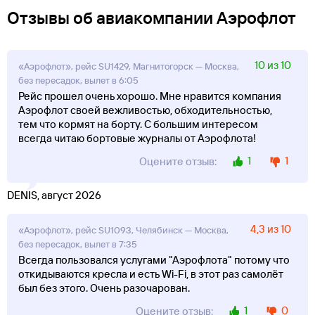
Отзывы об авиакомпании Аэрофлот
10 из 10
«Аэрофлот», рейс SU1429, Магнитогорск — Москва,
без пересадок, вылет в 6:05
Рейс прошел очень хорошо. Мне нравится компания
Аэрофлот своей вежливостью, обходительностью,
тем что кормят на борту. С большим интересом
всегда читаю бортовые журналы от Аэрофлота!
1
1
Оцените отзыв:
DENIS, август 2026
4,3 из 10
«Аэрофлот», рейс SU1093, Челябинск — Москва,
без пересадок, вылет в 7:35
Всегда пользовался услугами "Аэрофлота" потому что
откидываются кресла и есть Wi-Fi, в этот раз самолёт
был без этого. Очень разочарован.
1
0
Оцените отзыв: