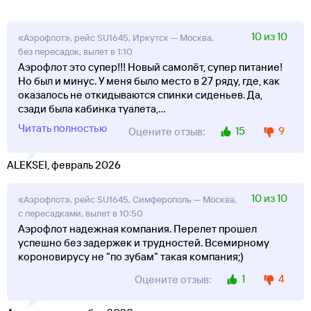
10 из 10
«Аэрофлот», рейс SU1645, Иркутск — Москва,
без пересадок, вылет в 1:10
Аэрофлот это супер!!! Новый самолёт, супер питание!
Но был и минус. У меня было место в 27 ряду, где, как
оказалось не откидываются спинки сиденьев. Да,
сзади была кабинка туалета,
...
Читать полностью
15
9
Оцените отзыв:
ALEKSEI, февраль 2026
10 из 10
«Аэрофлот», рейс SU1645, Симферополь — Москва,
с пересадками, вылет в 10:50
Аэрофлот надежная компания. Перелет прошел
успешно без задержек и трудностей. Всемирному
короновирусу не "по зубам" такая компания;)
1
4
Оцените отзыв: