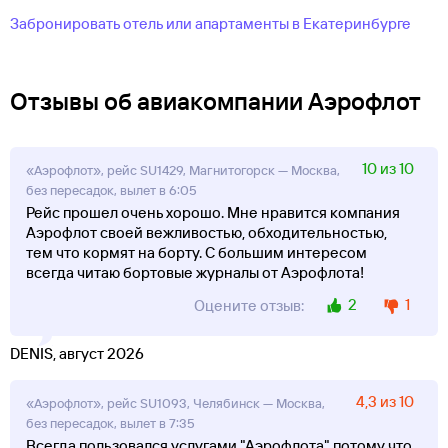
Забронировать отель или апартаменты в Екатеринбурге
Отзывы об авиакомпании Аэрофлот
10 из 10
«Аэрофлот», рейс SU1429, Магнитогорск — Москва,
без пересадок, вылет в 6:05
Рейс прошел очень хорошо. Мне нравится компания
Аэрофлот своей вежливостью, обходительностью,
тем что кормят на борту. С большим интересом
всегда читаю бортовые журналы от Аэрофлота!
2
1
Оцените отзыв:
DENIS, август 2026
4,3 из 10
«Аэрофлот», рейс SU1093, Челябинск — Москва,
без пересадок, вылет в 7:35
Всегда пользовался услугами "Аэрофлота" потому что