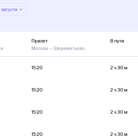
в августе
Прилет
В пути
ск
Москва —
Шереметьево
15:20
2 ч 30 м
15:20
2 ч 30 м
15:20
2 ч 30 м
15:20
2 ч 30 м