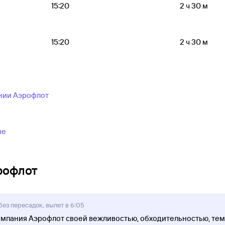
15:20
2 ч 30 м
15:20
2 ч 30 м
нии Аэрофлот
ве
рофлот
ез пересадок, вылет в 6:05
мпания Аэрофлот своей вежливостью, обходительностью, тем 