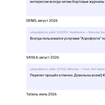
интересом всегда читаю бортовые журналы 
DENIS, август 2026
«Аэрофлот», рейс SU1093, Челябинск — Москва, без
Всегда пользовался услугами "Аэрофлота" пот
VASILII, август 2026
«Аэрофлот», рейс SU1122, Москва — Сочи, без переса
Перелет прошёл отлично. Довольны всем!) К
Tatiana, июль 2026