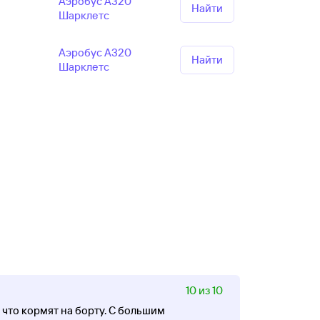
Аэробус А320
Найти
Шарклетс
Аэробус А320
Найти
Шарклетс
10 из 10
что кормят на борту. С большим