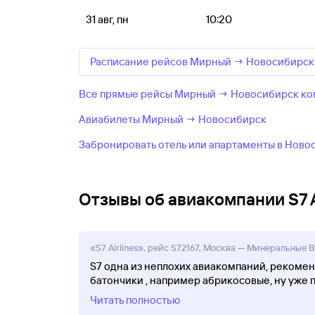
31 авг, пн
10:20
Расписание рейсов Мирный → Новосибирск
Все прямые рейсы Мирный → Новосибирск комп
Авиабилеты Мирный → Новосибирск
Забронировать отель или апартаменты в Ново
Отзывы об авиакомпании S7 A
«S7 Airlines», рейс S72167, Москва — Минеральные Во
S7 одна из неплохих авиакомпаний, рекоменд
батончики , например абрикосовые, ну уже 
Читать полностью