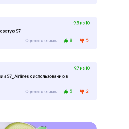
9,5 из 10
советую S7
8
5
Оцените отзыв:
9,7 из 10
 S7_ Airlines к использованию в
5
2
Оцените отзыв: