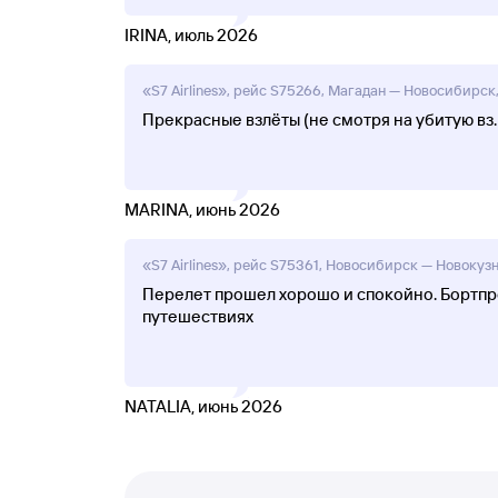
IRINA, июль 2026
«S7 Airlines», рейс S75266, Магадан — Новосибирск,
Прекрасные взлёты (не смотря на убитую вз
MARINA, июнь 2026
«S7 Airlines», рейс S75361, Новосибирск — Новокузн
Перелет прошел хорошо и спокойно. Бортпро
путешествиях
NATALIA, июнь 2026