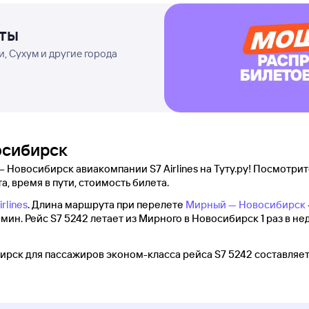
еты
, Сухум и другие города
осибирск
Новосибирск авиакомпании S7 Airlines на Туту.ру! Посмотрите
а, время в пути, стоимость билета.
irlines
. Длина маршрута при перелете
Мирный — Новосибирск
мин. Рейс S7 5242 летает из Мирного в Новосибирск 1 раз в не
ск для пассажиров эконом-класса рейса S7 5242 составляет 