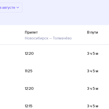
в августе
Прилет
В пути
Новосибирск —
Толмачёво
12:20
3 ч 5 м
11:25
3 ч 5 м
12:20
3 ч 5 м
12:15
3 ч 5 м