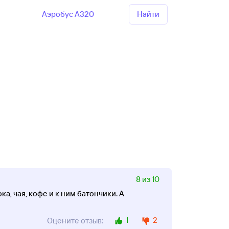
Аэробус А320
Найти
8 из 10
а, чая, кофе и к ним батончики. А
1
2
Оцените отзыв: