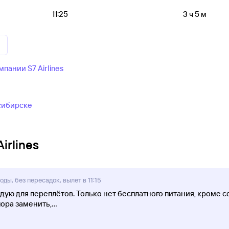
11:25
3 ч 5 м
ании S7 Airlines
сибирске
irlines
ды, без пересадок, вылет в 11:15
ую для переплётов. Только нет бесплатного питания, кроме сок
пора заменить,
...