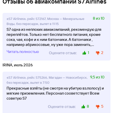
Отзывы об авиакомпании S7 Airlines
8 из 10
«S7 Airlines», рейс S72167, Москва — Минеральные
Воды, без пересадок, вылет в 11:15
S7 одна из неплохих авиакомпаний, рекомендую для
переплётов. Только нет бесплатного питания, кроме
сока, чая, кофе и к ним батончики. А батончики ,
например абрикосовые, ну уже пора заменить,
...
Читать полностью
1
2
Оцените отзыв:
IRINA, июль 2026
9,5 из 10
«S7 Airlines», рейс S75266, Магадан — Новосибирск,
без пересадок, вылет в 7:50
Прекрасные взлёты (не смотря на убитую вз.полосу) и
мягкие приземления. Персонал сооветствует Всем
советую S7
8
5
Оцените отзыв: