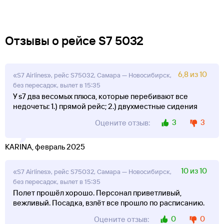
Отзывы о рейсе S7 5032
6,8 из 10
«S7 Airlines», рейс S75032, Самара — Новосибирск,
без пересадок, вылет в 15:35
У s7 два весомых плюса, которые перебивают все
недочеты: 1.) прямой рейс; 2.) двухместные сидения
3
3
Оцените отзыв:
KARINA, февраль 2025
10 из 10
«S7 Airlines», рейс S75032, Самара — Новосибирск,
без пересадок, вылет в 15:35
Полет прошёл хорошо. Персонал приветливый,
вежливый. Посадка, взлёт все прошло по расписанию.
0
0
Оцените отзыв: