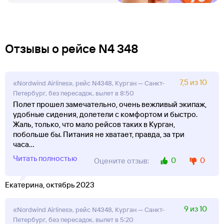
Отзывы о рейсе N4 348
7,5 из 10
«Nordwind Airlines», рейс N4348, Курган — Санкт-
Петербург, без пересадок, вылет в 8:50
Полет прошел замечательно, очень вежливый экипаж,
удобные сидения, долетели с комфортом и быстро.
Жаль, только, что мало рейсов таких в Курган,
побольше бы. Питания не хватает, правда, за три
часа
...
Читать полностью
0
0
Оцените отзыв:
Екатерина, октябрь 2023
9 из 10
«Nordwind Airlines», рейс N4348, Курган — Санкт-
Петербург, без пересадок, вылет в 5:20