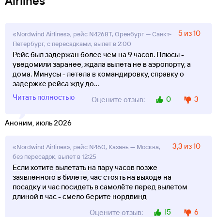
Airlines
5 из 10
«Nordwind Airlines», рейс N4268Т, Оренбург — Санкт-
Петербург, с пересадками, вылет в 2:00
Рейс был задержан более чем на 9 часов. Плюсы -
уведомили заранее, ждала вылета не в аэропорту, а
дома. Минусы - летела в командировку, справку о
задержке рейса жду до
...
Читать полностью
0
3
Оцените отзыв:
Аноним, июль 2026
3,3 из 10
«Nordwind Airlines», рейс N460, Казань — Москва,
без пересадок, вылет в 12:25
Если хотите вылетать на пару часов позже
заявленного в билете, час стоять на выходе на
посадку и час посидеть в самолёте перед вылетом
длиной в час - смело берите нордвинд
15
6
Оцените отзыв: