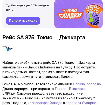
Турбоскидки до 35% каждый
день
Получить скидку
Рейс GA 875, Токио — Джакарта
Найдите авиабилеты на рейс GA 875 Токио — Джакарта
авиакомпании Garuda Indonesia на Туту.ру! Посмотрите,
в какие даты он летает, время вылета и посадки, тип
самолета, время в пути, стоимость билета.
Рейс GA 875 выполняется авиакомпанией
Garuda Indonesia
.
Длина маршрута при перелете
Токио — Джакарта
—
5789 км. Самолет преодолевает это расстояние
за 7 ч 20 мин. Рейс GA 875 летает из Токио в Джакарту 2
раза в неделю, из
аэропорта Ханеда
в
аэропорт Сукарно-