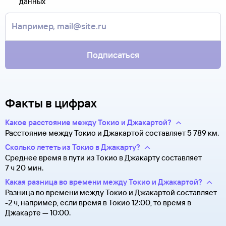
Туту.ру высылает маршрутную квитанцию по электронной
данных
В письме, которое вы получите после заказа, будут
почте. Советуем распечатать ее и взять с собой в аэропорт.
контакты агентства-партнера, через которое оформлен
Она может пригодиться на паспортном контроле
билет. Вы можете связаться с ним напрямую.
за границей, хотя для посадки в самолет вам понадобится
только паспорт.
Подписаться
Факты в цифрах
Какое расстояние между Токио и Джакартой?
Расстояние между Токио и Джакартой составляет 5 789 км.
Сколько лететь из Токио в Джакарту?
Среднее время в пути из Токио в Джакарту составляет
7 ч 20 мин.
Какая разница во времени между Токио и Джакартой?
Разница во времени между Токио и Джакартой составляет
-2 ч, например, если время в Токио 12:00, то время в
Джакарте — 10:00.