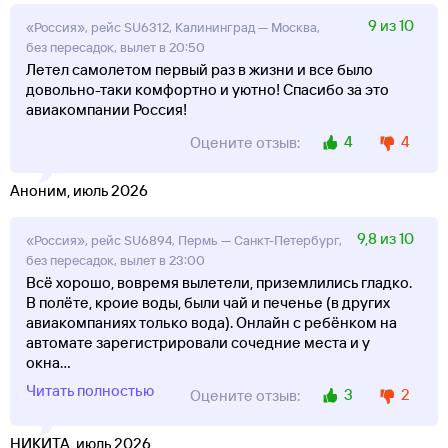
9 из 10
«Россия», рейс SU6312, Калининград — Москва,
без пересадок, вылет в 20:50
Летел самолетом первый раз в жизни и все было
довольно-таки комфортно и уютно! Спасибо за это
авиакомпании Россия!
4
4
Оцените отзыв:
Аноним, июль 2026
9,8 из 10
«Россия», рейс SU6894, Пермь — Санкт-Петербург,
без пересадок, вылет в 23:00
Всё хорошо, вовремя вылетели, приземлились гладко.
В полёте, кроие воды, были чай и печенье (в других
авиакомпаниях только вода). Онлайн с ребёнком на
автомате зарегистрировали сочедние места и у
окна
...
Читать полностью
3
2
Оцените отзыв:
НИКИТА, июль 2026